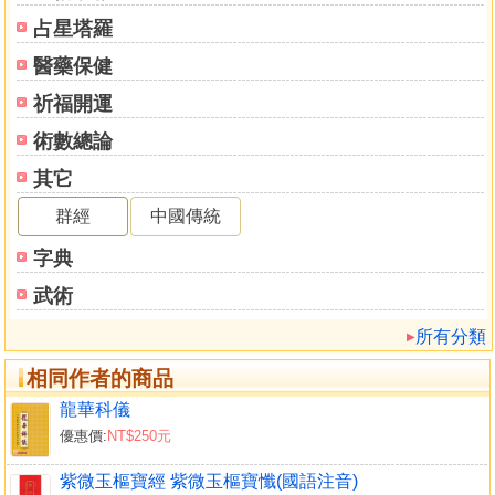
占星塔羅
醫藥保健
祈福開運
術數總論
其它
群經
中國傳統
字典
武術
所有分類
相同作者的商品
龍華科儀
優惠價:
NT$250元
紫微玉樞寶經 紫微玉樞寶懺(國語注音)