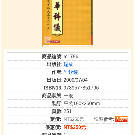
商品編號
: rc1796
出版社
:
瑞成
作者
:
許欽鐘
出版日
: 2009/07/04
ISBN13
: 9789577851796
商品狀態
: 一般
裝訂
: 平裝190x260mm
頁數
: 251
定價:
NT$250元
匯率參考:
優惠價:
NT$250元