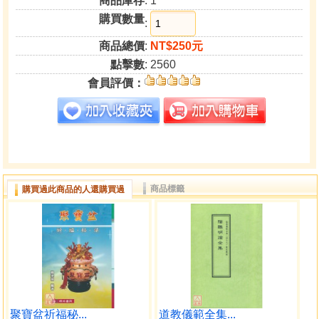
商品庫存
: 1
購買數量
:
商品總價
:
NT$250元
點擊數
: 2560
會員評價：
商品標籤
購買過此商品的人還購買過
聚寶盆祈福秘...
道教儀範全集...