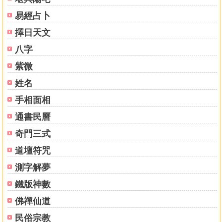
易經占卜
擇日天文
八字
紫微
姓名
手相面相
通書民曆
奇門三式
道壇符咒
測字解夢
鐵版神數
佛禪仙道
民俗宗教