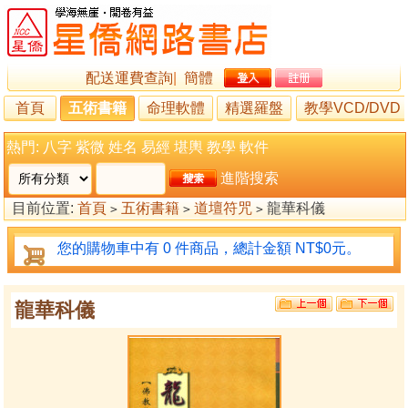
配送運費查詢
|
簡體
首頁
五術書籍
命理軟體
精選羅盤
教學VCD/DVD
熱門:
八字
紫微
姓名
易經
堪輿
教學
軟件
進階搜索
目前位置:
首頁
五術書籍
道壇符咒
龍華科儀
>
>
>
您的購物車中有 0 件商品，總計金額 NT$0元。
龍華科儀