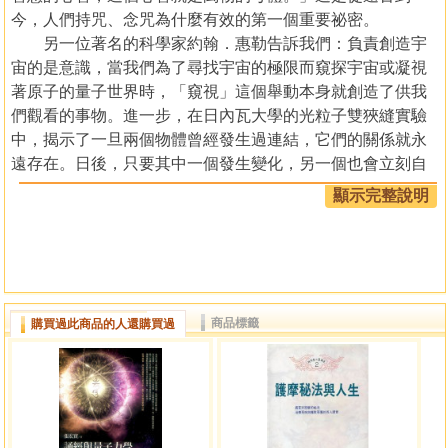
今，人們持咒、念咒為什麼有效的第一個重要祕密。
另一位著名的科學家約翰．惠勒告訴我們：負責創造宇
宙的是意識，當我們為了尋找宇宙的極限而窺探宇宙或凝視
著原子的量子世界時，「窺視」這個舉動本身就創造了供我
們觀看的事物。進一步，在日內瓦大學的光粒子雙狹縫實驗
中，揭示了一旦兩個物體曾經發生過連結，它們的關係就永
遠存在。日後，只要其中一個發生變化，另一個也會立刻自
動產生相同的變化。不論它們分開多遠或多久，只要一方有
顯示完整說明
動作必然會同向或反向地影響另一方。我們可以這麼說，它
們的意識超越時空，立即且永遠地相互影響。這是咒語有效
的第二個重要祕密。
本書揭開一般咒語學習書的神祕色彩，告訴你咒語是再
科學不過的事了！從量子物理學之父普朗克、約翰．惠勒到
商品標籤
購買過此商品的人還購買過
大衛．波姆……，從萬物母體、光子雙狹縫實驗、量子糾
纏、觀察者效應、內在隱含秩序到引導性遠距意志作用等實
驗，讓當代量子物理學來幫你驗證：念咒為什麼有效？為什
麼能擷取宇宙能量，改變你的世界？