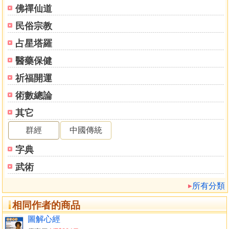
5 宇宙運作的兩種秩序
佛禪仙道
在量子力學的前提下，所有事物在具有物質形式之前，都
民俗宗教
是從一個意識開始。可見的物質世界是「顯現於外的秩
序」；肉眼看不見的世界充滿各種形式能量，是「內在隱含
占星塔羅
的秩序」。
醫藥保健
【第3咒】文殊咒－－開啟智慧的力量
祈福開運
1 具備人間智慧與覺醒智慧
術數總論
這股內在心靈與宇宙共通的善與美，就是轉化我們所存在
其它
之物質世界的神奇力量。
2 讓咒語啟動你的直覺和靈感
群經
中國傳統
咒語無論是有意義或無意義，均蘊藏偉大的能量，絲毫不
字典
減損其威力。
武術
【第4咒】心經咒－－回歸心靈的自在力
所有分類
1 獲取自在力的途徑
由「人生智慧」走向「宇宙智慧」，達到自由自在、心無
相同作者的商品
罣礙的境界。
圖解心經
2 經與咒：兩種心靈路徑