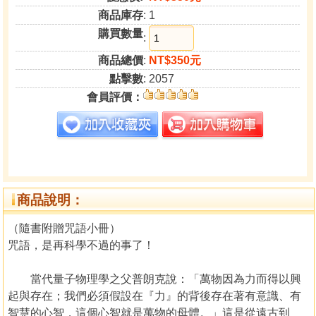
商品庫存
: 1
購買數量
:
商品總價
:
NT$350元
點擊數
: 2057
會員評價：
商品說明：
（隨書附贈咒語小冊）
咒語，是再科學不過的事了！
當代量子物理學之父普朗克說：「萬物因為力而得以興
起與存在；我們必須假設在『力』的背後存在著有意識、有
智慧的心智，這個心智就是萬物的母體。」這是從遠古到