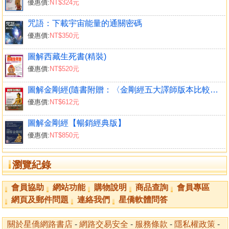
優惠價:
NT$324元
「讀經」是思維文字語言而體悟的智慧，「持咒」是透過
音聲直接連通宇宙的智慧。
咒語：下載宇宙能量的通關密碼
3 念誦梵字咒語的簡單法則
優惠價:
NT$350元
念咒的第一個簡單技巧，就是學會簡單的斷音法。
4 暫停一下！學習四短咒的叮嚀
圖解西藏生死書(精裝)
呼喚宇宙無限量的光芒：阿彌陀佛心咒
優惠價:
NT$520元
連結宇宙慈悲的能量：六字真言
圖解金剛經(隨書附贈：〈金剛經五大譯師版本比較〉光碟)
下載宇宙智慧的能量：文殊咒
優惠價:
NT$612元
通往宇宙自在大道：心經咒
圖解金剛經【暢銷經典版】
【第5咒】綠度母心咒－－生命圓滿的祈願
優惠價:
NT$850元
1 讓我們都成為度母吧！
嗡！度母啊！祈請度母啊！快速成為度母啊！吉祥成就！
瀏覽紀錄
2 度母心咒藏有三個幸福碼
從物質的滿願，到心靈的救度，再到全宇宙的圓滿。
會員協助
網站功能
購物說明
商品查詢
會員專區
網頁及郵件問題
連絡我們
星僑軟體問答
【第6咒】蓮師心咒－－淨化驅邪第一咒，淨化身、語、意
1 第二位人間佛陀－－蓮華生大師
關於星僑網路書店
-
網路交易安全
-
服務條款
-
隱私權政策
-
他的足跡往北到達西藏，往西最遠到達阿富汗，往東則曾