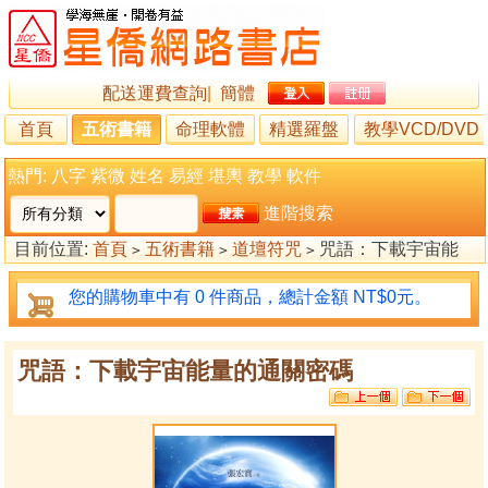
配送運費查詢
|
簡體
首頁
五術書籍
命理軟體
精選羅盤
教學VCD/DVD
熱門:
八字
紫微
姓名
易經
堪輿
教學
軟件
進階搜索
目前位置:
首頁
五術書籍
道壇符咒
咒語：下載宇宙能
>
>
>
量的通關密碼
您的購物車中有 0 件商品，總計金額 NT$0元。
咒語：下載宇宙能量的通關密碼