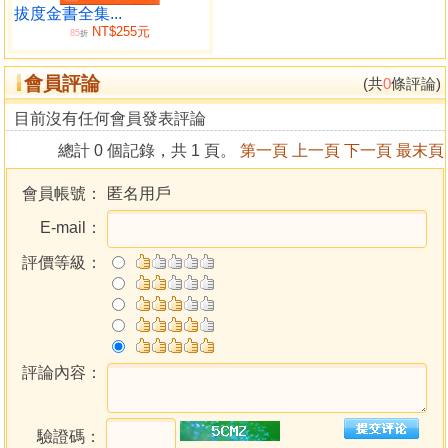
6 心的力量有多大－－把「可能」轉變為「真實」的超能力
拔度金書全集...
NT$255元
哪怕是一立方公尺的能量，也足以煮沸全世界的海洋。
85
折
7 意識創造出宇宙萬物
會員評論
意識形成能量，能量創造宇宙萬物。
(共
0
條評論)
8 接通宇宙意識的直達車
目前沒有任何會員發表評論
心識意念結合咒語，呼喚宇宙的能量。
總計 0 個記錄，共 1 頁。
第一頁
上一頁
下一頁
最末頁
第二部 學會9個古老咒語，驅動你的幸福能場
會員帳號：
匿名用戶
【第1咒】 阿彌陀佛心咒－－呼喚宇宙的祝福能量
E-mail：
1 宇宙西方的智慧光是祝福的源頭
呼喚宇宙西方的無量智慧光，與我們的身心靈共振，便是
評價等級：
最大的祝福力。
2 借助他力，到達淨土
人們必須借助宇宙的智慧能量，才有機會前往純淨美好的
智慧空間。
3 諸佛是宇宙智慧能量的匯聚處
評論內容：
宇宙的智慧能量並非唯一，所有超越時空的諸佛都可以與
我們連結。
驗證碼：
4 喚醒本有的覺醒能力