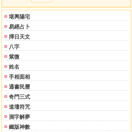
運用咒語，可以協助人們開發那潛藏在心靈深處的智慧能
量。
堪輿陽宅
5 「南摩」能啟動一百分的祝福力
易經占卜
「南摩」是威力強大的咒字，代表心靈意識全部地奉獻給
神聖的宇宙智者，能啟動一百分的祝福能量。
擇日天文
八字
【第2咒】六字真言－－開啟善待自己、善待他人的慈悲心
1 慈悲是宇宙萬物的神祕鍵結
紫微
在慈悲裡，宇宙神聖意識體與個人意識及潛意識是相連結
姓名
的
手相面相
2 慈悲的能量作用
自己解脫煩惱，也要別人一起解脫煩惱，如此才算是圓
通書民曆
滿。
奇門三式
3 啟動宇宙的慈悲能量
禮敬蓮中寶：不僅為自己，凡事也多為他人著想。
道壇符咒
4 重整心靈的驅動程式
測字解夢
持咒是向宇宙資料庫重新下載心靈程式，讓心識回到清明
無染的原始狀態。
鐵版神數