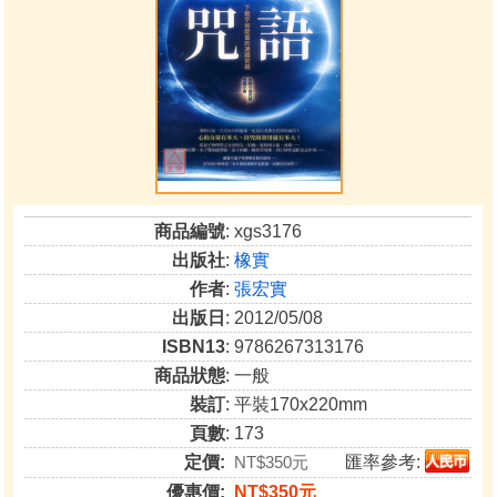
商品編號
: xgs3176
出版社
:
橡實
作者
:
張宏實
出版日
: 2012/05/08
ISBN13
: 9786267313176
商品狀態
: 一般
裝訂
: 平裝170x220mm
頁數
: 173
定價:
NT$350元
匯率參考:
優惠價:
NT$350元