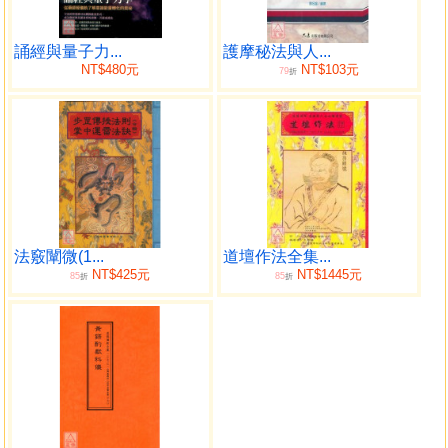
目錄
第一部 咒語為什麼有效？
誦經與量子力...
護摩秘法與人...
NT$480元
NT$103元
79
1 咒語，宇宙共通的語言
折
心中存了怎樣的念頭，就會引動宇宙怎樣的力量。
2 咒語，接通宇宙能量的祕密通道
德國物理學家普朗克說：萬物因為力而得以興起與存
在……我們必須得假設在「力」的背後存在有意識、有智慧
的心智，這個心智就是萬物的母體。
3 咒語完整封存了神聖經典的精髓
咒語是一種神聖的記憶裝置，在此裝置內「完整封裝」了
法竅闡微(1...
道壇作法全集...
一段神聖經典的核心要義。
NT$425元
NT$1445元
85
85
折
折
4 細微心念擁有超乎想像的巨大影響力
我們身處在一個看似穩固的世界，事實上這個世界一點也
不穩固；相反的，它時時刻刻都在變化。而這看似穩固的狀
態，其實涵藏無盡的細微變化。
5 一朝相連，永不分離－－從「因緣」到「量子糾纏」的神
祕連結
一旦兩個物體發生連結，它們的關係就永遠存在。