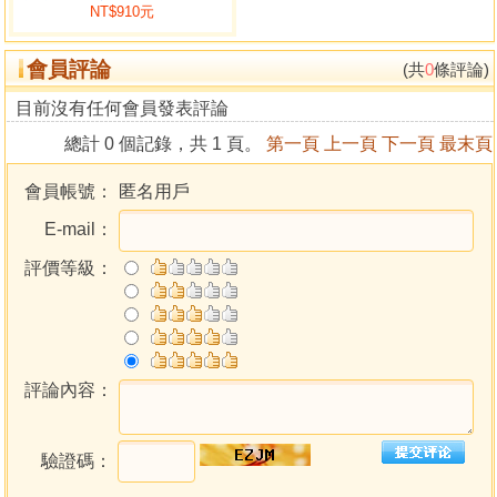
NT$910元
陰遁七局
陰遁六局
會員評論
陰遁五局
(共
0
條評論)
陰遁四局
目前沒有任何會員發表評論
陰遁三局
總計 0 個記錄，共 1 頁。
第一頁
上一頁
下一頁
最末頁
陰遁二局
陰遁一局
會員帳號：
匿名用戶
日家奇門
E-mail：
年奇九星起例
月奇九星起例
評價等級：
陽遁八門九宮起例
九星起例
九宮排山掌起例
推八門吉凶歌
推九星吉凶歌
評論內容：
九星吉凶所屬金木水火土總訣
推六甲空亡日
驗證碼：
推十二神吉凶訣
六十花甲子納音歌