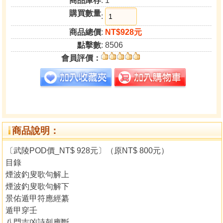
商品庫存
: 1
購買數量
:
商品總價
:
NT$928元
點擊數
: 8506
會員評價：
商品說明：
〔武陵POD價_NT$ 928元〕（原NT$ 800元）
目錄
煙波釣叟歌句解上
煙波釣叟歌句解下
景佑遁甲符應經纂
遁甲穿壬
八門吉凶詩剋應斷