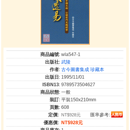
商品編號
: wla547-1
出版社
:
武陵
作者
:
古今圖書集成 珍藏本
出版日
: 1995/11/01
ISBN13
: 9789573504627
商品狀態
: 一般
裝訂
: 平裝150x210mm
頁數
: 608
定價:
NT$928元
匯率參考:
優惠價:
NT$928元