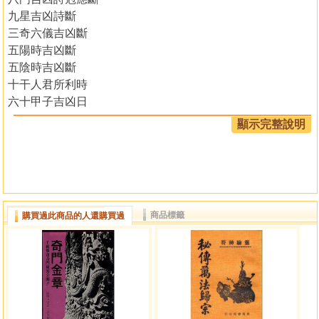
九星吉凶詩斷
三奇六儀吉凶斷
五陽時吉凶斷
五陰時吉凶斷
十干人君所利時
六十甲子吉凶日
四時通用八門捷法
顯示完整說明
孤虛法
五帝旺氣坐向方位
月建屬九星出行詩訣
金剛神直日百忌詩訣
諸占
商品標籤
購買過此商品的人還購買過
奇門元覽釋義
凡例
口訣
地盤圖
天盤星圖
天盤門圖