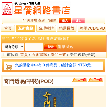
配送運費查詢
|
簡體
首頁
五術書籍
命理軟體
精選羅盤
教學VCD/DVD
熱門:
八字
紫微
姓名
易經
堪輿
教學
軟件
進階搜索
目前位置:
首頁
五術書籍
奇門三式
奇門透易(平裝)
>
>
>
(POD)
您的購物車中有 0 件商品，總計金額 NT$0元。
奇門透易(平裝)(POD)