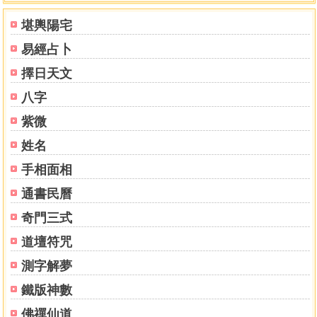
天干地支所屬陰陽
堪輿陽宅
陽遁甲子至癸亥六十日取用吉門圖
易經占卜
推太沖天馬星落處
陰遁推八門九宮起例歌訣
擇日天文
推九星八門掌訣歌
八字
推八門歌
推九星歌
紫微
推九星吉凶所屬金木水火土總訣
姓名
陰遁九星歌
手相面相
推十二神吉凶訣
陰遁甲子至癸亥六十日取用吉門圖
通書民曆
奇門三式
道壇符咒
測字解夢
鐵版神數
佛禪仙道