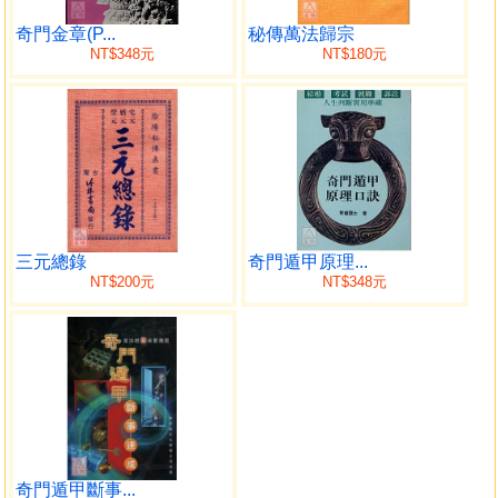
八詐門圖
閏奇超神接氣直指
奇門金章(P...
秘傳萬法歸宗
NT$348元
NT$180元
諸格
八節三奇圖例
起神殺例
起月例
日家尋時家伏斷時
三奇取時剋應
陽遁一局
陽遁二局
三元總錄
奇門遁甲原理...
陽遁三局
NT$200元
NT$348元
陽遁四局
陽遁五局
陽遁六局
陽遁七局
陽遁八局
陽遁九局
陰遁九局
陰遁八局
奇門遁甲斷事...