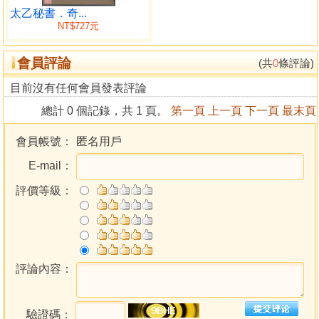
求太乙四計入歷紀元術
太乙秘書．奇...
NT$727元
求天正積月術 求天冬至積日術
求次氣術
會員評論
求發歛加時術 求超神接氣
(共
0
條評論)
求天經朔積日術
目前沒有任何會員發表評論
求次朔術 明二十四氣
總計 0 個記錄，共 1 頁。
第一頁
上一頁
下一頁
最末頁
求每日損益率朓朒積術
即各得每日朓朒積 求每日日出分術
會員帳號：
匿名用戶
求天正經朔入氣日出分術
E-mail：
求次朔入氣術 求朓朒定數術
明四七日下
評價等級：
求天正經朔入歷術 求次朔入歷術
求朓朒定數次法
初未定數 求定日術
年紀太歲所在辰次術
求紀歲太乙入六紀法 求歲紀
評論內容：
求月計太乙入紀元局術
求日計太乙入紀元局術 求時計太乙入紀元局術
驗證碼：