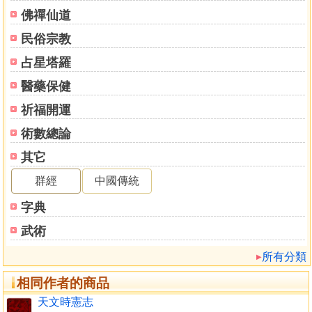
明太乙主客陰陽厄會 明三才以推天地人術
佛禪仙道
明太乙五音以推災變術
民俗宗教
明太乙五音之數術 諸將與太乙同宮諸列同用
諸將與太乙格對
占星塔羅
諸將自固宮 諸將自對
醫藥保健
明太乙奄迫關囚
釋掩 釋迫
祈福開運
釋關
術數總論
釋囚 釋擊
其它
釋格
釋對 釋提挾
群經
中國傳統
釋提執
字典
釋四郭固 釋四郭杜
明天子巡狩之期術
武術
明邵國進賢良之期術 明人君出師略地
所有分類
明三才具不具之術
明五將發不發之術 明長短之數占緩急術
相同作者的商品
明數之多少以占勝負術
天文時憲志
明太乙為內外以助主客術 明數有孤單以占成敗術