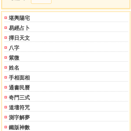
求四計太乙所在宮次術
求四計天目文昌所在術 求四計計神所在術
求歲計八門略例
堪輿陽宅
求冬至二至八門所在術 推三七六儀主九星八門式
易經占卜
飛九宮
飛八門 求四計定計
擇日天文
明太乙計年之法
八字
明太乙式儀之原術 明太乙式運之法
明太乙歲月日時
紫微
明太乙改治所主術 明太乙五將
姓名
明五時應五方休咎之術
手相面相
明計神定計目二神所主 明太乙主將動靜所主術
明主客之氣統行之法
通書民曆
明太乙九宮所主術 明太乙絕陰絕陽之宮術
奇門三式
明太乙八門所主術
明太乙八門變通術 明太乙十六宮間神之數
道壇符咒
明太乙五行主客之數變化術
測字解夢
明太乙主客陰陽不和 明太乙陰陽相資為用術
明太乙統行五運六氣術
鐵版神數