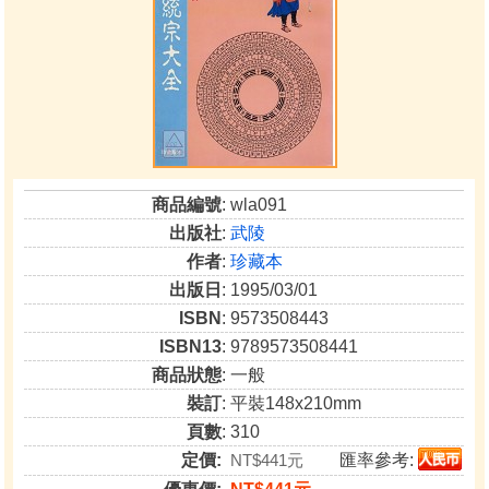
商品編號
: wla091
出版社
:
武陵
作者
:
珍藏本
出版日
: 1995/03/01
ISBN
: 9573508443
ISBN13
: 9789573508441
商品狀態
: 一般
裝訂
: 平裝148x210mm
頁數
: 310
定價:
NT$441元
匯率參考: