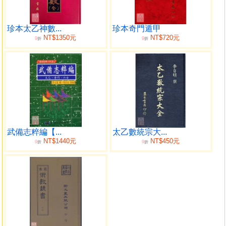
符在山方命位， 則此人受災殃，損財丁。若君基太乙同申
酉，剋妻損子， 太乙始擊併，巳午思災橫禍計神，始擊刑親
壞體客，大飛符併集， 男蕩女淫，客目四神叫化行乞天，乙
珍本太乙神數...
珍本奇門遁甲
NT$1350元
NT$720元
9
9
地乙同寅申出入襲瞽，主參始擊， 同臨搖錢賭博，三基五福
折
折
入廟化王成功，富貴雙全，近君倉祿， 文昌主大同宮，文成
武帥主大臣基，共垣宰職公，侯客大民基， 為商巨富君基。
御駕象笏朝廷吉，神臨蒞山，命逢之則吉，凶神致處， 山命
遇之為凶。所以門屬二目，此吉而彼凶，亦在乎山命相親。
然耳至于選擇之法，為天地斗星之總，八卦互變以無
窮，五行推移 而不盡，大可以治國安邦，小可以獲福救貧，
用之建州府， 則民安物泰，用之立宗室，則福集人康，用之
武備志粹編【...
太乙數統宗大...
作廟宇，則神靈境妥， 用之出行避難，則人起敬畏，用之制
NT$1440元
NT$450元
9
9
折
折
煞，則諸山化消，用之則行舍諸， 則藏總要，發明十二法，
則禍福于掌上。
目錄
卷之一
明數十二會分統 求太乙積年術