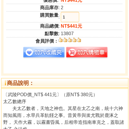
優惠價:
NT$441元
商品庫存
: 2
購買數量
:
商品總價
:
NT$441元
點擊數
: 13807
會員評價：
商品說明：
〔武陵POD價_NT$ 441元〕（原NT$ 380元）
太乙數總序
夫太乙數者，天地之神也。其星在太乙之南，統十六神
而知風雨，水旱兵革飢饉之事。昔黃帝與蚩尤戰於鹿涿之
野， 天作大霧，以霧晝昏風，后相帝造指南車克之，蓋取諸