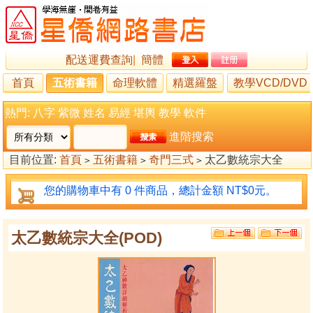
配送運費查詢
|
簡體
首頁
五術書籍
命理軟體
精選羅盤
教學VCD/DVD
熱門:
八字
紫微
姓名
易經
堪輿
教學
軟件
進階搜索
目前位置:
首頁
五術書籍
奇門三式
太乙數統宗大全
>
>
>
(POD)
您的購物車中有 0 件商品，總計金額 NT$0元。
太乙數統宗大全(POD)