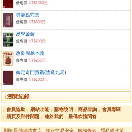
優惠價:
NT$1350元
明數有所主以占吉凶術
明主客以分先後動靜 明內外以占攻擊術
尋龍點穴集
明內外大臣輔相賢否
優惠價:
NT$500元
明內將賢否術 明太乙大小諸將
明太歲與太乙相格
易學啟蒙
明太陰與太乙二目併同主術 明文昌變化所主術
優惠價:
NT$200元
明始擊變化所主術
改良周易本義
優惠價:
NT$255元
卷之二
明始擊加臨二十八宿 明主大所主術
御定奇門寶鑑(陰遁九局)
明客大客參所主術
優惠價:
NT$1020元
明太乙九星所值吉凶之術 九星八宮定位遷臨
明九星干支造化所主術
瀏覽紀錄
明文昌九星行九宮所主術 明太乙數之原本所主術
明君基太乙所主術
會員協助
網站功能
購物說明
商品查詢
會員專區
明民基太乙所主術 明五福太乙所主術
網頁及郵件問題
連絡我們
星僑軟體問答
明五福吉算所主術
明太乙金神所主術 明地乙太乙所主術
關於星僑網路書店
-
網路交易安全
-
服務條款
-
隱私權政策
-