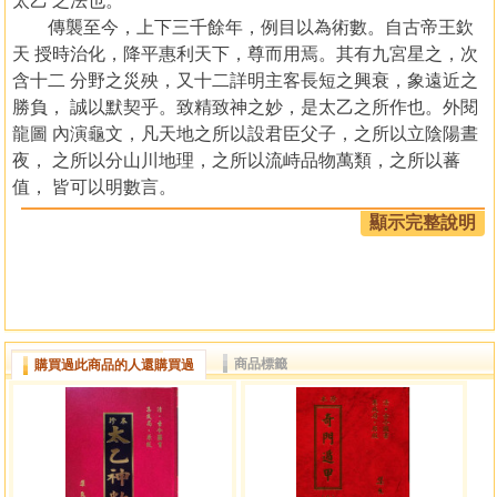
太乙 之法也。
傳襲至今，上下三千餘年，例目以為術數。自古帝王欽
天 授時治化，降平惠利天下，尊而用焉。其有九宮星之，次
含十二 分野之災殃，又十二詳明主客長短之興衰，象遠近之
勝負， 誠以默契乎。致精致神之妙，是太乙之所作也。外閱
龍圖 內演龜文，凡天地之所以設君臣父子，之所以立陰陽晝
夜， 之所以分山川地理，之所以流峙品物萬類，之所以蕃
值， 皆可以明數言。
蓋太乙理寓于數之中數，顯于理之外，主管三元分布四
顯示完整說明
方， 如是而已。予雖不敏，自六籍而下，凡先覽太乙之書，
靡不閱然而必求其理之為據，明理則太乙了然，演數則理昭
著至， 于太乙周行統運六十四卦，與夫五福三基貴神，八門
十精之星， 使經緯錯縮表裡，貫至集為一書，標類成目，凡
四十卷， 更命之曰太乙統宗神數，其所集學發，指黃帝風后
商品標籤
購買過此商品的人還購買過
刱法之初意， 人君用之，可使民為堯舜之民，人民用之，可
致君為堯舜之君。 豈小補哉，是書之集也，遠不悖乎聖人之
旨，近不戾乎先賢之言， 如寶鏡之鑑容，使後人易觀其奧。
夫太乙之法，山家之宗主命，位房分之所關，故曰得算
者福， 失算者殃。倘太乙關囚，掩迫對擊提挾極凶，客目飛