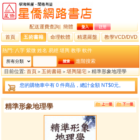
配送運費查詢
|
簡體
首頁
五術書籍
命理軟體
精選羅盤
教學VCD/DVD
熱門:
八字
紫微
姓名
易經
堪輿
教學
軟件
進階搜索
目前位置:
首頁
五術書籍
堪輿陽宅
精準形象地理學
>
>
>
您的購物車中有 0 件商品，總計金額 NT$0元。
精準形象地理學