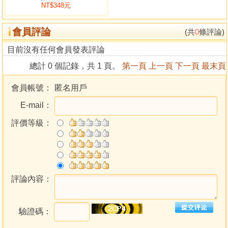
NT$348元
如果有心研習風水，尚需知道巒頭形勢才是本質，而水的重
點在論其形勢性情。 公司住家之論述，要明白物品含義，龍
會員評論
脈方面，建議先要明師登山指點，真能坐直升機鳥瞰，更清
(共
0
條評論)
晰明快，傳授脈理真訣，次要熟識巒頭，稍有見地，然後讀
目前沒有任何會員發表評論
書，方能所得，否則登山茫然，難能識山川之妙，地理之
總計 0 個記錄，共 1 頁。
第一頁
上一頁
下一頁
最末頁
玄。
會員帳號：
匿名用戶
目錄
E-mail：
自序
評價等級：
給讀者的四點提示
壹、免費接受考試論斷驗證
貳、研習風水地理的態度與須知
參、陰陽宅及大小太極論述有異
肆、論斷不準，其故安在？
評論內容：
第一章 認識形象地理學
第一節 特點
驗證碼：
第二節 論斷憑藉
第三節 形象的義涵