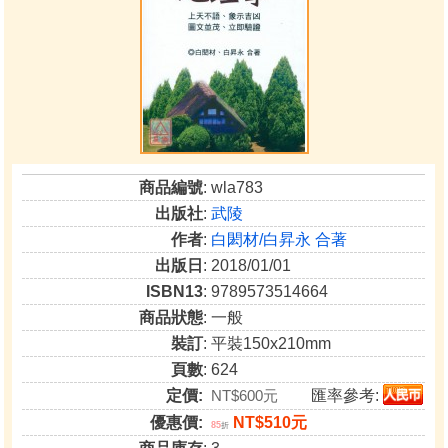
商品編號
: wla783
出版社
:
武陵
作者
:
白閎材/白昇永 合著
出版日
: 2018/01/01
ISBN13
: 9789573514664
商品狀態
: 一般
裝訂
: 平裝150x210mm
頁數
: 624
定價:
NT$600元
匯率參考:
優惠價:
NT$510元
85
折