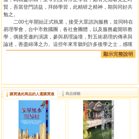
賢，吾當登門請益，拜師學習，此精研之精神，期與同好共
勉之。
二00七年開始正式執業，接受大眾諮詢服務，並同時在
易理學會，台中市救國團，各社會團體，以及服務處開班教
學，偶接受邀約演講，參與易理論壇，對五術易理的傳承與
論述，善盡綿薄之力。這些年來常聽到許多後學之士，感嘆
風水地理學派林立，論述艱澀難懂，被天星方位搞得迷迷糊
顯示完整說明
糊，我一概叫他立即劃一張公司或住家平面圖，當場論述吉
凶現象，立即論斷驗證，對方才恍然大悟。
其實論陽宅很簡單，理論淺顯易懂，家宅與龍脈及陰宅
不同，所以根本不用羅盤，一切的吉凶現象均展現在眼前，
原因是物品的涵義，本質、歸位，對應關係，配合形象，義
商品標籤
購買過此商品的人還購買過
理無不包舉，事實上，陰陽五行之理氣，寄託於巒頭之中，
江湖一點訣，說穿了人人懂，既然風水地理是在探討與吾人
發生關係的水土結構，正因為人融入環境，人屋合一，所以
環境與房子內的物品及擺設，我們自然就會有相對應的現
象，切勿在方位天星，來路理氣，或惟心玄虛上打轉，以致
論斷不夠全面深入，精準度亦低。如果不能具體論述，很難