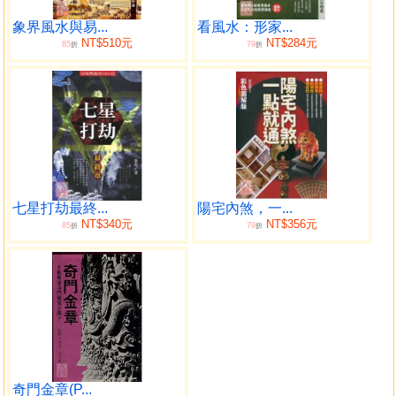
讓社會大眾信服，更無法面對現代實證主義者的質疑與挑
戰。
象界風水與易...
看風水：形家...
NT$510元
NT$284元
85
79
本書之所以名為「形象地理學」，只是統稱，象學既非
折
折
編者所創，也無意立門派，乃得自五穀先帝祖及先賢往哲之
智慧結晶，論述包含巒頭形勢、性情、形局、物品之涵義、
本質、功能、屬性等，論斷層面既深且廣。內容之編排，前
半論述包含住家內外形局，物品含義，擺設，植物所呈現的
各種吉凶現象，兼顧祈福，化煞，平安，順遂法，大多以平
面圖明確論斷，俾利讀者研習與驗證。後半論述地理形勢，
龍，穴，砂，水綱要。避把簡單變複雜，用詞力求簡明淺
七星打劫最終...
陽宅內煞，一...
顯，期使讀者明白易懂，不致望而卻步。風水地理之要不外
NT$340元
NT$356元
85
79
折
折
乎形勢，再配合史公仲宏 在天成象，在地成形，萬物各
有其太極，每樣物品，每一種樹木皆有其含義與本質屬性，
所以『天不語，象示吉凶。』 例如，桂花不可論貴人，它代
表孤單、守寡、不婚、姑娘公媽、流產、做公關。倉庫代表
暗渡陳倉、戰鬥、戰備、備胎、儲備、災厄、死亡。鞋櫃代
表倒房、腸病毒、罵、吵、打人、意外、癌症、臭臉。陽台
代表偏房、運動場、勞碌、暗溝、斷崖、理財。樓梯代表虎
口、砍、人氣、辛苦、不安、口利、生命關等。此外，讀者
奇門金章(P...