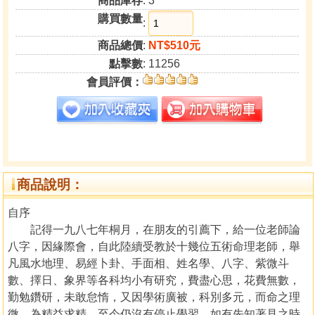
商品庫存
: 3
購買數量
:
商品總價
:
NT$510元
點擊數
: 11256
會員評價：
商品說明：
自序
記得一九八七年桐月，在朋友的引薦下，給一位老師論
八字，因緣際會，自此陸續受教於十幾位五術命理老師，舉
凡風水地理、易經卜卦、手面相、姓名學、八字、紫微斗
數、擇日、象界等各科均小有研究，費盡心思，花費無數，
勤勉鑽研，未敢怠惰，又因學術廣被，科別多元，而命之理
微，為精益求精，至今仍沒有停止學習，如有先知著見之時