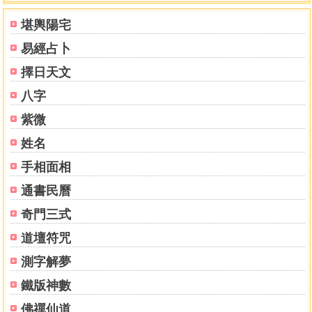
第四節 任何景象或起心動念均有吉凶
堪輿陽宅
第五節 從易經談形象及陽宅之吉凶
易經占卜
第六節 形象地理學之綱構與原理
第二章 風水地理基本理則
擇日天文
第一節 何謂風水
八字
第二節 磁格論
第三節 風水原則
紫微
第四節 風水之氣
姓名
第五節 干支與五行之性情
手相面相
第六節 二十八星宿
第七節 太極與陰陽
通書民曆
第八節 理象數的運用
奇門三式
第九節 河圖、洛書及八卦
第三章 各風水地理學派介紹
道壇符咒
壹、八宅明鏡陽宅法
測字解夢
貳、大三元陽宅法
參、陽宅三要陽宅法
鐵版神數
肆、紫白飛星陽宅法
佛禪仙道