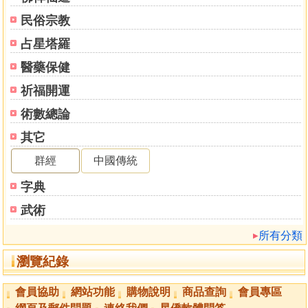
伍、三合派陽宅學
民俗宗教
陸、玄空飛星陽宅法
柒、後天派陽宅學
占星塔羅
捌、九星陽宅學
醫藥保健
玖、易卦陽宅學
拾、乾坤國寶陽宅學
祈福開運
拾壹、形家陽宅法
術數總論
拾貳、長眼法
其它
拾參、奇門遁甲陽宅法
拾肆、妙派陽宅法
群經
中國傳統
拾伍、紫微斗數陽宅法
字典
拾陸、命理風水學
拾柒、金鎖玉關
武術
第四章 陽宅內局與隔間
所有分類
第一節 住宅與運勢之關係
第二節 居家內局規劃須知
瀏覽紀錄
第三節 空屋案例論斷
第四節 定向立極
會員協助
網站功能
購物說明
商品查詢
會員專區
第五節 屋形之吉凶