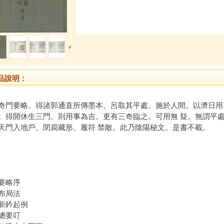
品說明：
奇門要略。得諸郭通直所傳墨本。呂取其平處。施於人間。以濟日用
。得開休生三門。則用事為吉。更有三奇臨之。可用無 疑。無謂平
天門入地戶。閉扃藏形。履符 禁敵。此乃陰陽秘文。是書不載。
要略序
布局法
新鈐起例
總要叮