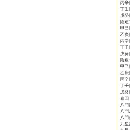
丙辛
丁壬
戊癸
陰遁
甲己
乙庚
丙辛
丁壬
戊癸
陰遁
甲己
乙庚
丙辛
丁壬
戊癸
卷四
八門
八門
八門
九星