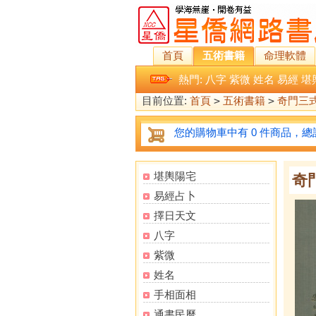
首頁
五術書籍
命理軟體
熱門:
八字
紫微
姓名
易經
堪
目前位置:
首頁
>
五術書籍
>
奇門三
您的購物車中有 0 件商品，總計
堪輿陽宅
奇
易經占卜
擇日天文
八字
紫微
姓名
手相面相
通書民曆