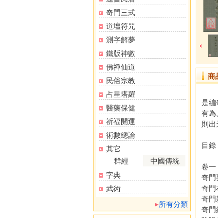
奇門三式
道壇符咒
測字解夢
鐵版神數
佛禪仙道
商
民俗宗教
占星塔羅
是編
醫藥保健
有為
祈福開運
則出
術數總論
目錄
其它
群經
中國傳統
卷一
字典
奇門
奇門
武術
奇門
所有分類
奇門