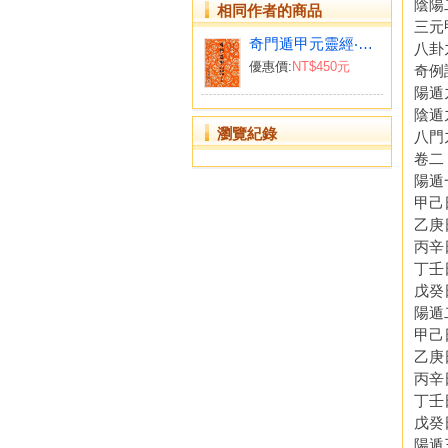
陰陽
相同作者的商品
三元
奇門遁甲元靈經‧五總龜全集(平)
八卦
優惠價:
NT$450元
奇例
陽遁
陰遁
瀏覽紀錄
八門
卷二
陽遁
甲己
乙庚
丙辛
丁壬
戊癸
陽遁
甲己
乙庚
丙辛
丁壬
戊癸
陽遁