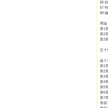
§6
§7
§8
導論
第1
第2
第3
五十
論卜
第1
第2
第3
第4
第5
第6
第7
章節