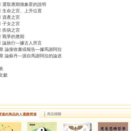
章 選取應期徵象星的說明
章 生命之宮、上升位置
章 資產之宮
章 子女之宮
章 疾病之宮
章 戰爭的應期
章 論旅行―據古人所言
0章 論接收書或報告―據馬謝阿拉
1章 論蘇丹―源自馬謝阿拉的論述
表
文獻
商品標籤
買過此商品的人還購買過