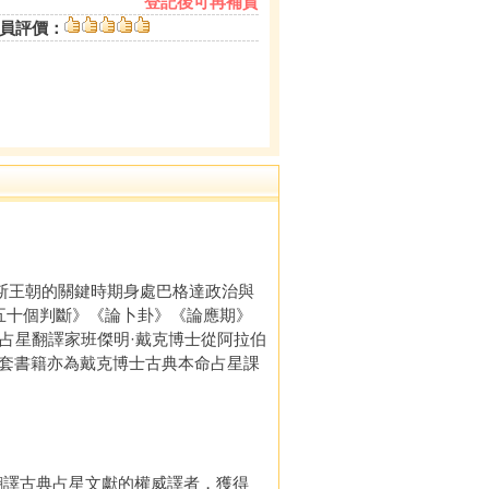
登記後可再補貨
員評價：
斯王朝的關鍵時期身處巴格達政治與
五十個判斷》《論卜卦》《論應期》
占星翻譯家班傑明·戴克博士從阿拉伯
套書籍亦為戴克博士古典本命占星課
譯古典占星文獻的權威譯者，獲得