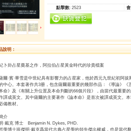
點擊數
: 2523
會
品說明：
紀卜卦占星奠基之作，阿拉伯占星黃金時代的珍貴檔案
·賓·畢雪是中世紀具有影響力的占星家，他於西元九世紀初阿拔
的中心。本套著作共3册，包含薩爾最重要的幾部作品：《導論》《
本命》及《有關上升位置及本命判斷的66個片段》，由當代最重要的
作譯成英文。其中薩爾的主要著作《論本命》是首次被譯成英文。本
必備教材。
簡介
·戴克 博士 Benjamin N. Dykes, PHD.
博士班傑明·戴克爲當代古典占星學的領先傑出權威，也是當代翻