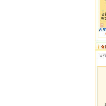
占
會
目