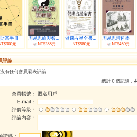
星財富手冊
周易思維與智...
健康占星全書...
周易思辨哲學
NT$300元
NT$288元
NT$580元
NT$450元
9
9
折
折
員評論
前沒有任何會員發表評論
總計 0 個記錄，共
會員帳號：
匿名用戶
E-mail：
評價等級：
評論內容：
驗證碼：