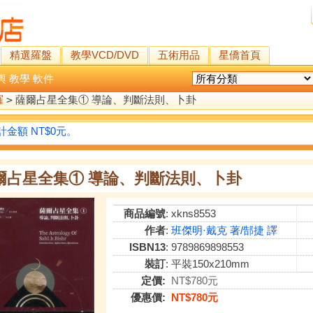
精選羅盤
教學VCD/DVD
五術用品
星僑首頁
輿
教學
軟件
羅
>
薩爾占星全集① 導論、判斷法則、卜卦
金額 NT$0元。
爾占星全集① 導論、判斷法則、卜卦
商品編號
: xkns8553
作者
:
班傑明·戴克 著/郜捷 譯
ISBN13
: 9789869898553
裝訂
: 平裝150x210mm
定價:
NT$780元
優惠價:
NT$780元