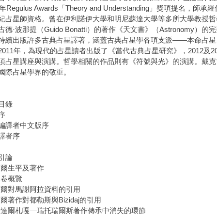
8年Regulus Awards「Theory and Understanding」獎項提名，師
紀占星師資格。曾在伊利諾伊大學和明尼蘇達大學等多所大學教授哲學
古德·波那提（Guido Bonatti）的著作《天文書》（Astronom
持續出版許多古典占星譯著，涵蓋古典占星學各項支派——本命占星
2011年，為現代的占星讀者出版了《當代古典占星研究》，2012及
項占星講座與演講。哲學相關的作品則有《符號與光》的演講。戴克
國際占星學界的敬重。
目錄
序
編譯者中文版序
譯者序
引論
 薩爾生平及著作
 本卷概覽
 薩爾對馬謝阿拉資料的引用
薩爾著作對都勒斯與Bizidaj的引用
 安達爾札嘎―瑞托瑞爾斯著作傳承中消失的環節