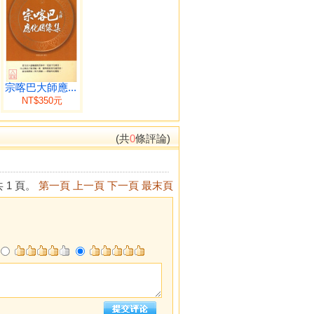
宗喀巴大師應...
NT$350元
(共
0
條評論)
 1 頁。
第一頁
上一頁
下一頁
最末頁