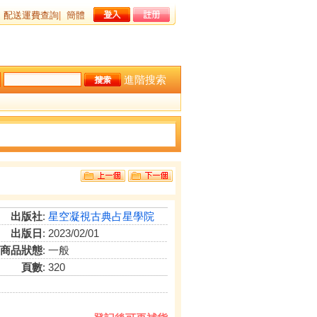
配送運費查詢
|
簡體
進階搜索
出版社
:
星空凝視古典占星學院
出版日
: 2023/02/01
商品狀態
: 一般
頁數
: 320