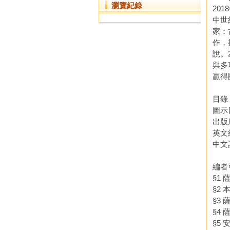
瀏覽紀錄
201
中世
家：
作，
說。
與多
贏得
目錄
圖示
出版
英文
中文
編者
§1
§2
§3
§4 
§5