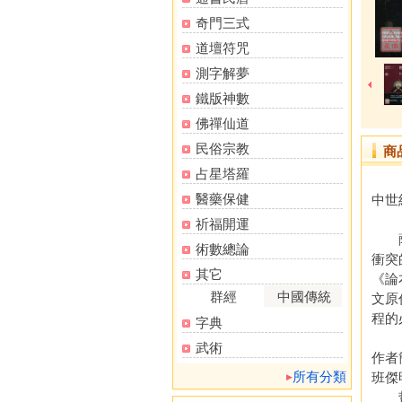
奇門三式
道壇符咒
測字解夢
鐵版神數
佛禪仙道
民俗宗教
商
占星塔羅
醫藥保健
中世
祈福開運
薩爾
術數總論
衝突
其它
《論
群經
中國傳統
文原
程的
字典
武術
作者
所有分類
班傑明
哲學