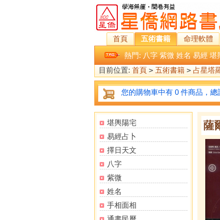
首頁
五術書籍
命理軟體
熱門:
八字
紫微
姓名
易經
堪
目前位置:
首頁
>
五術書籍
>
占星塔
您的購物車中有 0 件商品，總計
堪輿陽宅
薩
易經占卜
擇日天文
八字
紫微
姓名
手相面相
通書民曆