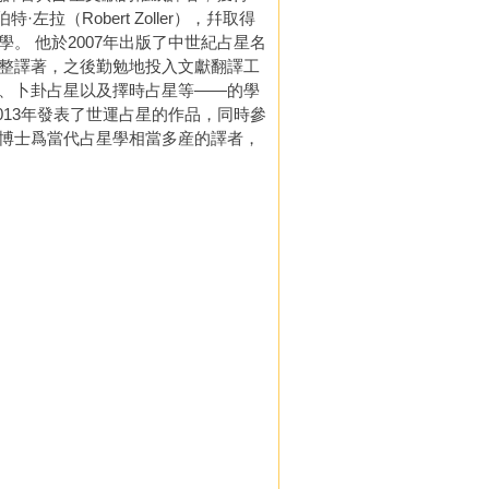
承羅伯特·左拉（Robert Zoller），幷取得
。 他於2007年出版了中世紀占星名
y）的完整譯著，之後勤勉地投入文獻翻譯工
、卜卦占星以及擇時占星等——的學
2013年發表了世運占星的作品，同時參
博士爲當代占星學相當多産的譯者，