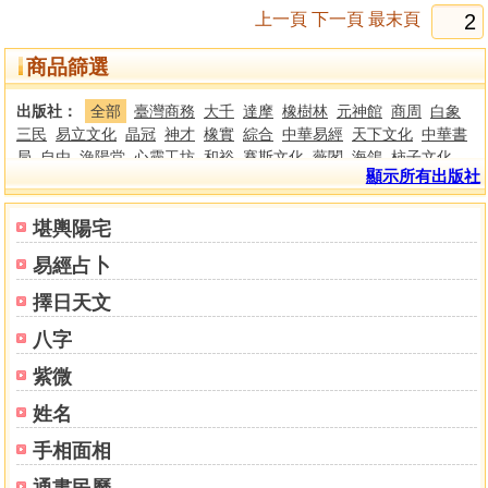
上一頁
下一頁
最末頁
商品篩選
出版社：
全部
臺灣商務
大千
達摩
橡樹林
元神館
商周
白象
三民
易立文化
晶冠
神才
橡實
綜合
中華易經
天下文化
中華書
局
自由
漁陽堂
心靈工坊
和裕
賽斯文化
薇閣
海鴿
柿子文化
顯示所有出版社
秀才書屋
木馬文化
大喜文化
臺灣學生
東大
趙聞起
廣文
布克
文化
西北國際
世界書局
世峰
李煌棋
今周刊
日誠書局
奇幻基
地
萬象藏真文化
五南
野人
南懷瑾文化
深智數位
中國書房
三
堪輿陽宅
采
天地鏡文教
明德
零極限文化
八方
春山出版
聯經出版公司
易經占卜
校園書房
浪潮文化
楓樹林
啟示
小兵
樂律
游擊文化
二十張出
版
麥田
宇宙花園
如何
光啟文化
天蝎座
滄海
商業周刊
國立臺
擇日天文
灣大學出版中心
奉元
新樂園
金尉
悅知文化
道聲
博雅
中研院
八字
虎吉
逸群
行卯
武陵
集文
進源
宋林
大展
聖環
文國
大元
宏
業
太文堂
鼎文
方智
時報
老古
新文豐
星僑
正一善書
心一堂
紫微
文津
生命潛能
遠流
靝巨
姓名
手相面相