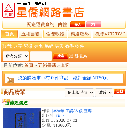
配送運費查詢
|
簡體
首頁
五術書籍
命理軟體
精選羅盤
教學VCD/DVD
熱門:
八字
紫微
姓名
易經
堪輿
教學
軟件
進階搜索
目前位置:
首頁
五術書籍
其它
>
>
您的購物車中有 0 件商品，總計金額 NT$0元。
商品清單
購買
比較
道德經講述
作者:
陳楨華 主講/孟穎 整編
出版社:
靝巨
出版日: 2020-07-01
定價:
NT$600元