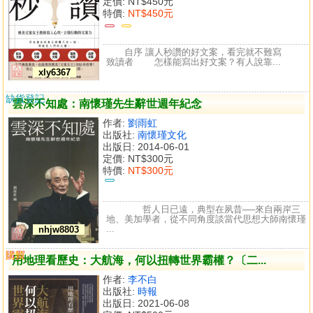
定價:
NT$450元
特價:
NT$450元
自序 讓人秒讚的好文案，看完就不難寫
致讀者 怎樣能寫出好文案？有人說靠...
xly6367
缺貨登記
雲深不知處：南懷瑾先生辭世週年紀念
作者:
劉雨虹
出版社:
南懷瑾文化
出版日: 2014-06-01
定價:
NT$300元
特價:
NT$300元
哲人日已遠，典型在夙昔──來自兩岸三
地、美加學者，從不同角度談當代思想大師南懷瑾
...
nhjw8803
購買
比較
用地理看歷史：大航海，何以扭轉世界霸權？〔二...
作者:
李不白
出版社:
時報
出版日: 2021-06-08