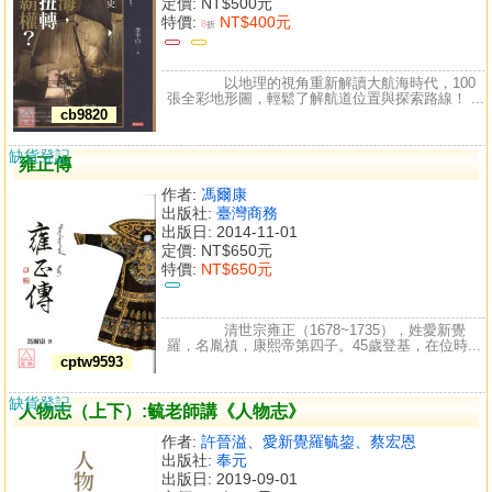
定價:
NT$500元
特價:
NT$400元
8
折
以地理的視角重新解讀大航海時代，100
張全彩地形圖，輕鬆了解航道位置與探索路線！ ...
cb9820
缺貨登記
雍正傳
作者:
馮爾康
出版社:
臺灣商務
出版日: 2014-11-01
定價:
NT$650元
特價:
NT$650元
清世宗雍正（1678~1735），姓愛新覺
羅，名胤禛，康熙帝第四子。45歲登基，在位時...
cptw9593
缺貨登記
人物志（上下）:毓老師講《人物志》
作者:
許晉溢、愛新覺羅毓鋆、蔡宏恩
出版社:
奉元
出版日: 2019-09-01