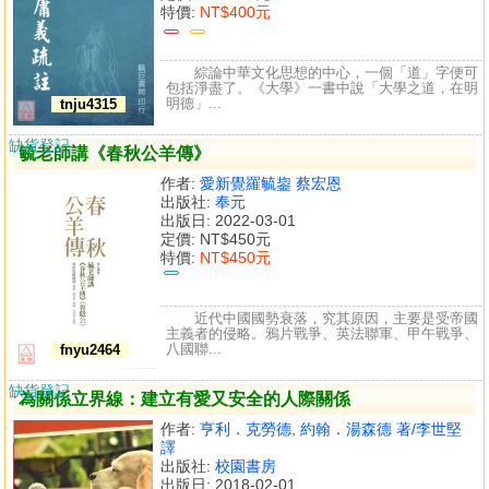
特價:
NT$400元
綜論中華文化思想的中心，一個「道」字便可
包括淨盡了。《大學》一書中說「大學之道，在明
明德」...
tnju4315
缺貨登記
毓老師講《春秋公羊傳》
作者:
愛新覺羅毓鋆 蔡宏恩
出版社:
奉元
出版日: 2022-03-01
定價:
NT$450元
特價:
NT$450元
近代中國國勢衰落，究其原因，主要是受帝國
主義者的侵略。鴉片戰爭、英法聯軍、甲午戰爭、
八國聯...
fnyu2464
缺貨登記
為關係立界線：建立有愛又安全的人際關係
作者:
亨利．克勞德, 約翰．湯森德 著/李世堅
譯
出版社:
校園書房
出版日: 2018-02-01