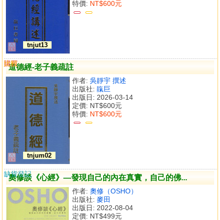
特價:
NT$600元
tnjut13
購買
比較
道德經-老子義疏註
作者:
吳靜宇 撰述
出版社:
靝巨
出版日: 2026-03-14
定價:
NT$600元
特價:
NT$600元
tnjum02
缺貨登記
奧修談《心經》—發現自己的內在真實，自己的佛...
作者:
奧修（OSHO）
出版社:
麥田
出版日: 2022-08-04
定價:
NT$499元