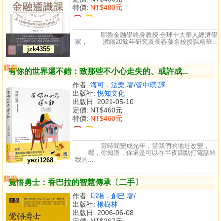
特價:
NT$480元
耶魯金融學終身教授‧全球十大華人經濟學
家， 濃縮20餘年研究及長春藤名校授課精華...
jzk4355
購買
比較
有你的世界還不錯：致那些不小心走失的、或許成...
作者:
海可．法樂 著/管中琪 譯
出版社:
悅知文化
出版日: 2021-05-10
定價:
NT$460元
特價:
NT$460元
當時間變成光年，當我們的地址改變，
嘿，你知道，你還是可以在半夜四點打電話給
我的...
yezi1268
購買
比較
覺悟勇士：香巴拉的智慧傳承〔二手〕
作者:
邱陽．創巴 著/
出版社:
橡樹林
出版日: 2006-06-08
定價:
NT$267元