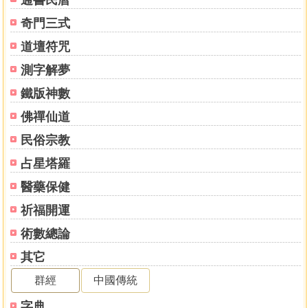
通書民曆
奇門三式
道壇符咒
測字解夢
鐵版神數
佛禪仙道
民俗宗教
占星塔羅
醫藥保健
祈福開運
術數總論
其它
群經
中國傳統
字典