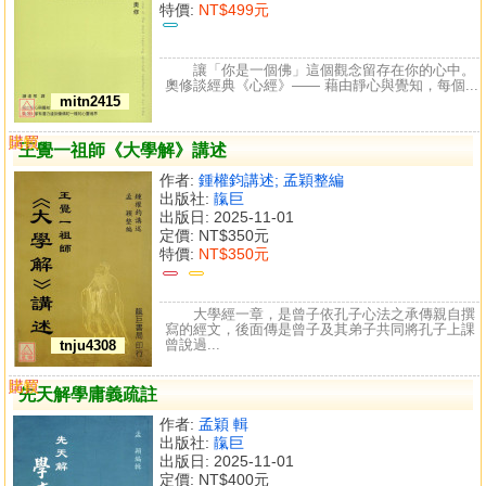
特價:
NT$499元
讓「你是一個佛」這個觀念留存在你的心中。
奧修談經典《心經》—— 藉由靜心與覺知，每個...
mitn2415
購買
比較
王覺一祖師《大學解》講述
作者:
鍾權鈞講述; 孟穎整編
出版社:
靝巨
出版日: 2025-11-01
定價:
NT$350元
特價:
NT$350元
大學經一章，是曾子依孔子心法之承傳親自撰
寫的經文，後面傳是曾子及其弟子共同將孔子上課
曾說過...
tnju4308
購買
比較
先天解學庸義疏註
作者:
孟穎 輯
出版社:
靝巨
出版日: 2025-11-01
定價:
NT$400元