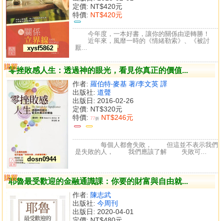
定價:
NT$420元
特價:
NT$420元
今年度，一本好書，讓你的關係由逆轉勝！
近年來，風靡一時的《情緒勒索》、《被討
厭...
xysf5862
購買
比較
零挫敗感人生：透過神的眼光，看見你真正的價值...
作者:
羅伯特‧麥基 著/李文英 譯
出版社:
道聲
出版日: 2016-02-26
定價:
NT$320元
特價:
NT$246元
77
折
每個人都會失敗， 但這並不表示我們
是失敗的人， 我們應該了解 失敗可...
dosn0944
購買
比較
耶魯最受歡迎的金融通識課：你要的財富與自由就...
作者:
陳志武
出版社:
今周刊
出版日: 2020-04-01
定價:
NT$480元