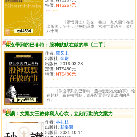
特價:
NT$267元
《覺悟勇士》英文一書自一九八四年在美
出版後，至今，已被翻譯成十六種世界語言，發行
八十萬...
xsl4534
購買
比較
你沒學到的巴菲特：股神默默在做的事〔二手〕
作者:
闕又上
出版社:
金尉
出版日: 2016-03-28
定價:
NT$480元
特價:
NT$480元
《你沒學到的巴菲特：股神默默在做的事》 輸
在起點、贏在轉彎點，資產配置是投資成功的基
石。...
jnyu5595
購買
比較
秒讚：文案女王教你寫入心坎，立刻行動的文案力
作者:
林桂枝
出版社:
新樂園
出版日: 2021-10-14