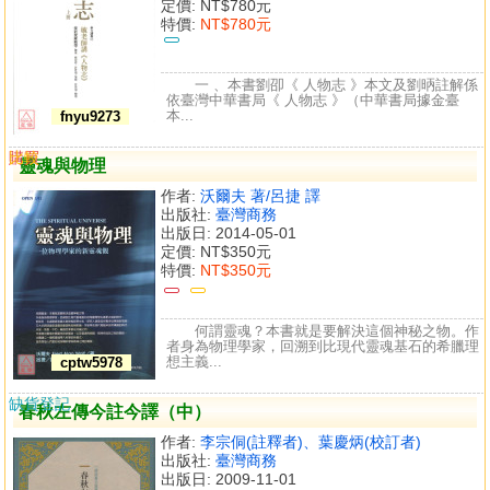
定價:
NT$780元
特價:
NT$780元
一 、本書劉卲《 人物志 》本文及劉昞註解係
依臺灣中華書局《 人物志 》（中華書局據金臺
本...
fnyu9273
購買
比較
靈魂與物理
作者:
沃爾夫 著/呂捷 譯
出版社:
臺灣商務
出版日: 2014-05-01
定價:
NT$350元
特價:
NT$350元
何謂靈魂？本書就是要解決這個神秘之物。作
者身為物理學家，回溯到比現代靈魂基石的希臘理
想主義...
cptw5978
缺貨登記
春秋左傳今註今譯（中）
作者:
李宗侗(註釋者)、葉慶炳(校訂者)
出版社:
臺灣商務
出版日: 2009-11-01