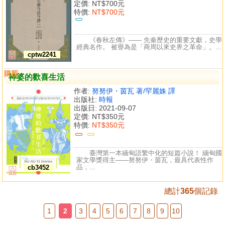
定價:
NT$700元
特價:
NT$700元
《春秋左傳》—— 先秦歷史的重要文獻，史學
經典名作。 被譽為是「商周以來史界之革命」。...
cptw2241
購買
比較
神婆的歡喜生活
作者:
努努伊・茵瓦 著/罕麗姝 譯
出版社:
時報
出版日: 2021-09-07
定價:
NT$350元
特價:
NT$350元
臺灣第一本緬甸語繁中化的短篇小說！ 緬甸國
家文學獎得主——努努伊・茵瓦，最具代表性作
品，...
cb3452
總計
365
個記錄
1
2
3
4
5
6
7
8
9
10