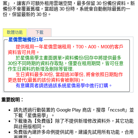
案」，讓客戶可額外租用雲端空間，最多保留 30 份備份資料。新
備份不會覆蓋舊檔，當超過 30 份時，系統會自動刪除最舊的一
份，保留最新的 30 份。
軟體功能
下載
星僑雲端備份1年
提供租用一年星僑雲端租用，T00、A00、M00的客戶
資料皆可共用。
於星僑易學主畫面選單>資料備份/回存中將提供最多
30份不同時期的資料存取點，僅要在租用期間，皆可任意
作生日資料的新增及刪除等管理.
生日資料最多30份, 當超過30筆份, 將會依照日期點作
更迭替代(最舊的該份資料會被刪除)。
有意購買者請透過該系統星僑易學中進行訂購。
重要說明：
請先透過行動裝置的 Google Play 商店，搜尋「nccsoft」並
下載「星僑易學」。
下載後為【免費版】除了不提供新增修改資料外，其它功能
與註冊版相同。
免費版內建許多命例提供試用，建議先試用所有功能，合用
再購買。