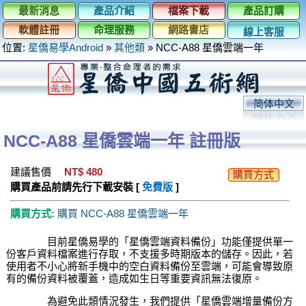
最新消息
產品介紹
檔案下載
產品訂購
軟體註冊
命理服務
網路書店
線上客服
位置:
星僑易學Android
»
其他類
»
NCC-A88 星僑雲端一年
简体中文
NCC-A88 星僑雲端一年 註冊版
建議售價
NT$ 480
購買方式
購買產品前請先行下載安裝 [
免費版
]
購買方式:
購買 NCC-A88 星僑雲端一年
目前星僑易學的「星僑雲端資料備份」功能僅提供單一
份客戶資料檔案進行存取，不支援多時期版本的儲存。因此，若
使用者不小心將新手機中的空白資料備份至雲端，可能會導致原
有的備份資料被覆蓋，造成如生日等重要資訊無法復原。
為避免此類情況發生，我們提供「星僑雲端增量備份方