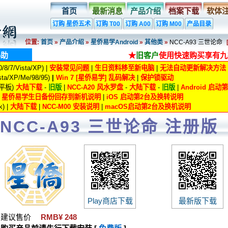
首页
最新消息
产品介绍
档案下载
软体
订购 星侨五术
订购 T00
订购 A00
订购 M00
产品目录
位置:
首页
»
产品介绍
»
星侨易学Android
»
其他类
»
NCC-A93 三世论命
协助
★
旧客户
使用快速购买享有九
8/7/Vista/XP) |
安装常见问题
|
生日资料移至新电脑
|
无法自动更新解决方法
ta/XP/Me/98/95)
|
Win 7 [星侨易学] 乱码解决
|
保护锁驱动
/平板)
大陆下载
-
旧版
|
NCC-A20 风水罗盘
-
大陆下载
-
旧版
|
Android 启
|
星侨易学生日备份回存到新机说明
|
iOS 启动第2台及换转说明
) |
大陆下载
|
NCC-M00 安装说明
|
macOS启动第2台及换机说明
NCC-A93 三世论命 注册版
Play商店下载
最新版下载
建议售价
RMB¥ 248