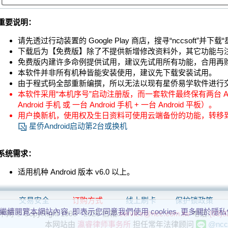
重要说明：
请先透过行动装置的 Google Play 商店，搜寻“nccsoft”并下载
下载后为【免费版】除了不提供新增修改资料外，其它功能与
免费版内建许多命例提供试用，建议先试用所有功能，合用再
本软件并非所有机种皆能安装使用，建议先下载安装试用。
由于程式码全部重新编撰，所以无法以现有星侨易学软件进行
本软件采用“本机序号”启动注册版，而一套软件最终保有两台 An
Android 手机 或 一台 Android 手机 + 一台 Android 平板）。
用户换新机，使用权及生日资料可使用云端备份的功能，转移
星侨Android启动第2台或换机
系统需求：
适用机种 Android 版本 v6.0 以上。
交易安全
订购方式
线上刷卡
保护锁政策
 若繼續閱覽本網站內容, 即表示您同意我們使用 cookies. 更多關於隱
© CopyRight 1993 - 2026
信箱:
service@ncc.com.tw
电话:
(03)3
本网站由
瀛睿律师事务所
担任常年法律顾问
@ncc