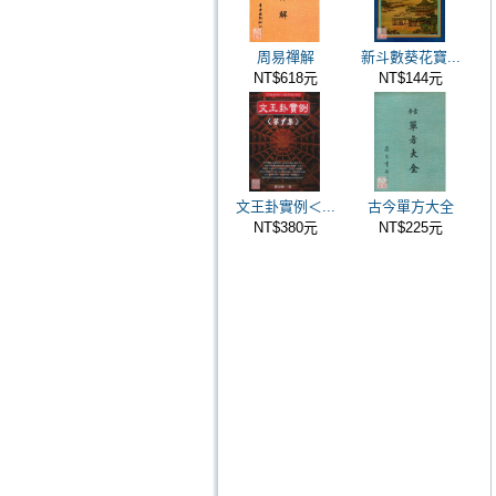
周易禪解
新斗數葵花寶...
NT$618元
NT$144元
文王卦實例＜...
古今單方大全
NT$380元
NT$225元