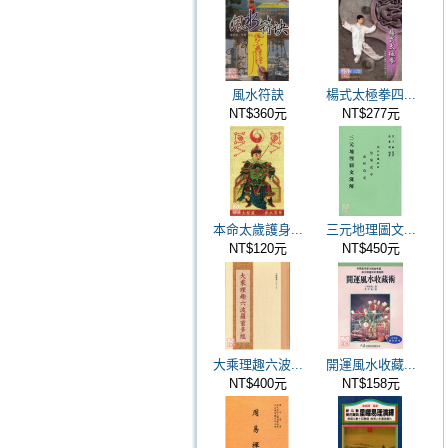
風水符訣
楊式太極拳四...
NT$360元
NT$277元
本命太歲護身...
三元地理圖文...
NT$120元
NT$450元
大乘理趣六波...
開運風水收藏...
NT$400元
NT$158元