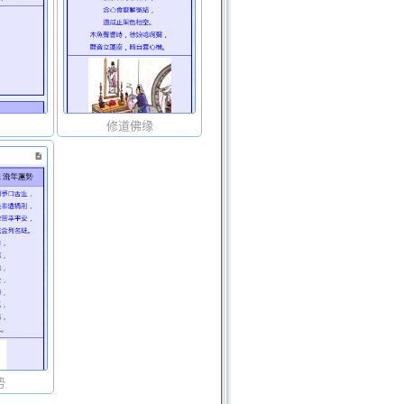
修道佛缘
势