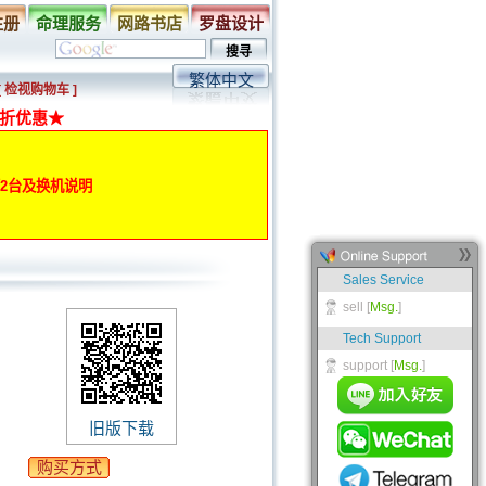
注册
命理服务
网路书店
罗盘设计
繁体中文
[ 检视购物车 ]
折优惠★
动第2台及换机说明
旧版下载
购买方式