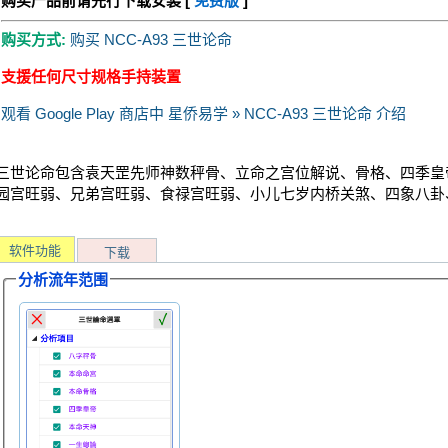
购买产品前请先行下载安装 [
免费版
]
购买方式:
购买 NCC-A93 三世论命
支援任何尺寸规格手持装置
观看 Google Play 商店中 星侨易学 » NCC-A93 三世论命 介绍
三世论命包含袁天罡先师神数秤骨、立命之宫位解说、骨格、四季皇
园宫旺弱、兄弟宫旺弱、食禄宫旺弱、小儿七岁内桥关煞、四象八卦
软件功能
下载
分析流年范围