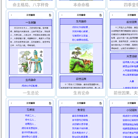
命主格局、八字秤骨
本命命格
四季皇
一生总论
生肖论命
前世因果、夫