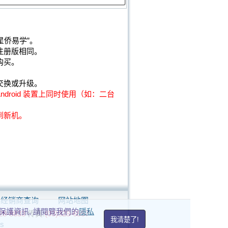
“星侨易学”。
注册版相同。
购买。
交换或升级。
droid 装置上同时使用（如：二台
到新机。
经销商查询
网站地图
私保護資訊, 請閱覽我們的
隱私
28-8833
传真:
(03)328-6557
我清楚了!
s