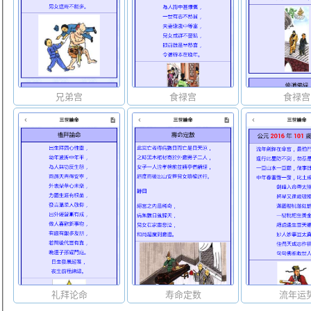
兄弟宫
食禄宫
食禄宫
礼拜论命
寿命定数
流年运