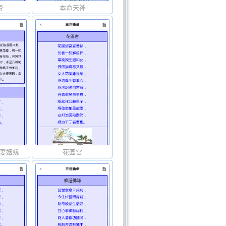
帝
本命天神
妻姻缘
花园宫