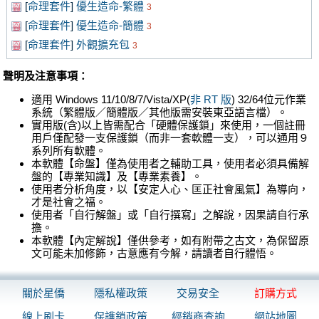
[
命理套件
]
優生造命-繁體
3
[
命理套件
]
優生造命-簡體
3
[
命理套件
]
外觀擴充包
3
聲明及注意事項：
適用 Windows 11/10/8/7/Vista/XP(
非 RT 版
) 32/64位元作業
系統（繁體版／簡體版／其他版需安裝東亞語言檔）。
實用版(含)以上皆需配合「硬體保護鎖」來使用，一個註冊
用戶僅配發一支保護鎖（而非一套軟體一支），可以通用９
系列所有軟體。
本軟體【命盤】僅為使用者之輔助工具，使用者必須具備解
盤的【專業知識】及【專業素養】。
使用者分析角度，以【安定人心、匡正社會風氣】為導向，
才是社會之福。
使用者「自行解盤」或「自行撰寫」之解說，因果請自行承
擔。
本軟體【內定解說】僅供參考，如有附帶之古文，為保留原
文可能未加修飾，古意應有今解，請讀者自行體悟。
關於星僑
隱私權政策
交易安全
訂購方式
線上刷卡
保護鎖政策
經銷商查詢
網站地圖