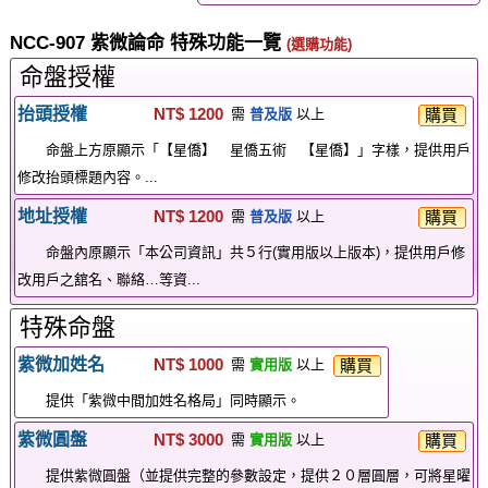
NCC-907 紫微論命 特殊功能一覽
(選購功能)
命盤授權
抬頭授權
NT$ 1200
購買
需
普及版
以上
命盤上方原顯示「【星僑】 星僑五術 【星僑】」字樣，提供用戶
修改抬頭標題內容。...
地址授權
NT$ 1200
購買
需
普及版
以上
命盤內原顯示「本公司資訊」共５行(實用版以上版本)，提供用戶修
改用戶之舘名、聯絡…等資...
特殊命盤
紫微加姓名
NT$ 1000
購買
需
實用版
以上
提供「紫微中間加姓名格局」同時顯示。
紫微圓盤
NT$ 3000
購買
需
實用版
以上
提供紫微圓盤（並提供完整的參數設定，提供２０層圓層，可將星曜