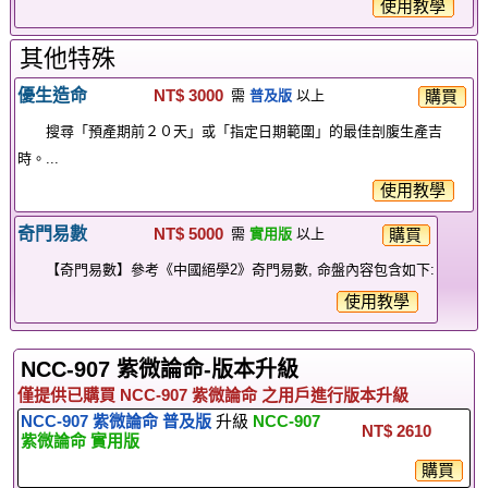
使用教學
其他特殊
優生造命
NT$ 3000
購買
需
普及版
以上
搜尋「預產期前２０天」或「指定日期範圍」的最佳剖腹生產吉
時。...
使用教學
奇門易數
NT$ 5000
購買
需
實用版
以上
【奇門易數】參考《中國絕學2》奇門易數, 命盤內容包含如下:
使用教學
NCC-907 紫微論命-版本升級
僅提供已購買 NCC-907 紫微論命 之用戶進行版本升級
NCC-907 紫微論命 普及版
升級
NCC-907
NT$ 2610
紫微論命 實用版
購買