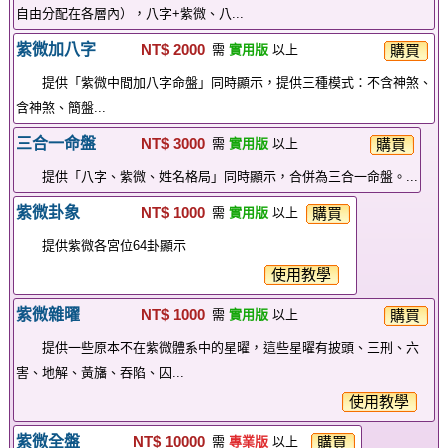
自由分配在各層內），八字+紫微、八...
紫微加八字
NT$ 2000
購買
需
實用版
以上
提供「紫微中間加八字命盤」同時顯示，提供三種模式：不含神煞、
含神煞、簡盤...
三合一命盤
NT$ 3000
購買
需
實用版
以上
提供「八字、紫微、姓名格局」同時顯示，合併為三合一命盤。...
紫微卦象
NT$ 1000
購買
需
實用版
以上
提供紫微各宮位64卦顯示
使用教學
紫微雜曜
NT$ 1000
購買
需
實用版
以上
提供一些原本不在紫微體系中的星曜，這些星曜有披頭、三刑、六
害、地解、黃旛、吞陷、囚...
使用教學
紫微全盤
NT$ 10000
購買
需
專業版
以上