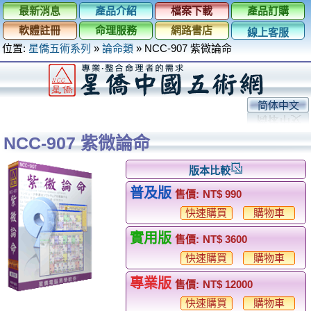
最新消息
產品介紹
檔案下載
產品訂購
軟體註冊
命理服務
網路書店
線上客服
位置:
星僑五術系列
»
論命類
»
NCC-907 紫微論命
简体中文
NCC-907 紫微論命
版本比較
普及版
售價:
NT$ 990
快速購買
購物車
實用版
售價:
NT$ 3600
快速購買
購物車
專業版
售價:
NT$ 12000
快速購買
購物車