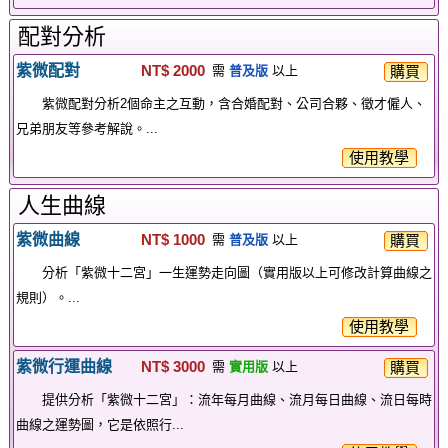
配對分析
紫微配對
NT$ 2000
購買
需
普及版
以上
紫微配對分析2個命主之互動，含合婚配對、公司合夥、徵才僱人、
兄弟朋友等參考解說。...
使用教學
人生曲線
紫微曲線
NT$ 1000
購買
需
普及版
以上
分析「紫微十二宮」一生運勢走向圖（實用版以上可修改計算曲線之
規則）。...
使用教學
紫微行運曲線
NT$ 3000
購買
需
實用版
以上
提供分析「紫微十二宮」：流年每月曲線、流月每日曲線、流日每時
曲線之運勢圖，它是依照行...