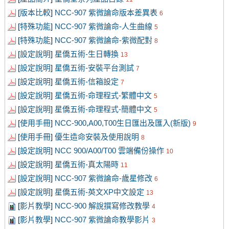
[
版本比較
]
NCC-907 紫微論命版本差異表
6
[
特殊功能
]
NCC-907 紫微論命-人生曲線
5
[
特殊功能
]
NCC-907 紫微論命-紫微配對
8
[
設定說明
]
星僑五術-生日轉換
13
[
設定說明
]
星僑五術-安裝平台測試
7
[
設定說明
]
星僑五術-信箱設定
7
[
設定說明
]
星僑五術-命理程式-繁體中文
5
[
設定說明
]
星僑五術-命理程式-簡體中文
5
[
使用手冊
]
NCC-900,A00,T00生日匯出及匯入(新版)
9
[
使用手冊
]
優生造命安裝及使用說明
8
[
設定說明
]
NCC 900/A00/T00 雲端備份操作
10
[
設定說明
]
星僑五術-真太陽時
11
[
設定說明
]
NCC-907 紫微論命-歲星修改
6
[
設定說明
]
星僑五術-英文XP中文設定
13
[
影片教學
]
NCC-900 解說撰寫修改教學
4
[
影片教學
]
NCC-907 紫微論命教學影片
3