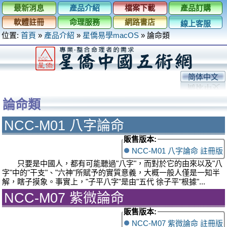
最新消息
產品介紹
檔案下載
產品訂購
軟體註冊
命理服務
網路書店
線上客服
位置:
首頁
»
產品介紹
»
星僑易學macOS
»
論命類
简体中文
論命類
NCC-M01 八字論命
販售版本:
NCC-M01 八字論命 註冊版
只要是中國人，都有可能聽過"八字"，而對於它的由來以及"八
字"中的"干支"、"六神"所賦予的實質意義，大概一般人僅是一知半
解，瞎子摸象。事實上，"子平八字"是由"五代 徐子平"根據"...
NCC-M07 紫微論命
販售版本:
NCC-M07 紫微論命 註冊版