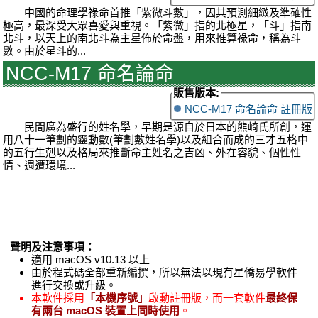
中國的命理學祿命首推「紫微斗數」，因其預測細緻及準確性
極高，最深受大眾喜愛與重視。「紫微」指的北極星，「斗」指南
北斗，以天上的南北斗為主星佈於命盤，用來推算祿命，稱為斗
數。由於星斗的...
NCC-M17 命名論命
販售版本:
NCC-M17 命名論命 註冊版
民間廣為盛行的姓名學，早期是源自於日本的熊崎氏所創，運
用八十一筆劃的靈動數(筆劃數姓名學)以及組合而成的三才五格中
的五行生剋以及格局來推斷命主姓名之吉凶、外在容貌、個性性
情、週遭環境...
聲明及注意事項：
適用 macOS v10.13 以上
由於程式碼全部重新編撰，所以無法以現有星僑易學軟件
進行交換或升級。
本軟件採用
「本機序號」
啟動註冊版，而一套軟件
最終保
有兩台 macOS 裝置上同時使用
。