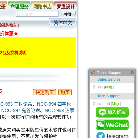
注册
命理服务
网路书店
罗盘设计
繁体中文
 检视购物车 ]
折优惠★
动第2台及换机说明
5
快速购买
购买
C-993 三世论命
、
NCC-994 四字论
、
NCC-997 鬼谷论命
、
NCC-998 达摩
，您可以一次进行订购所有的命理套件功
故原未购买实用版星侨五术软件也可订
直接使用，不再加发放保护锁。