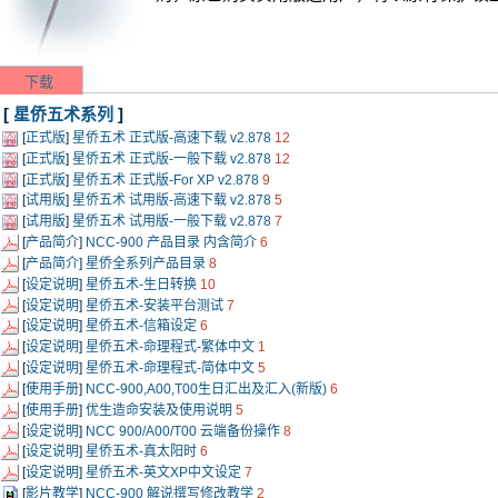
下载
[
星侨五术系列
]
[
正式版
]
星侨五术 正式版-高速下载 v2.878
12
[
正式版
]
星侨五术 正式版-一般下载 v2.878
12
[
正式版
]
星侨五术 正式版-For XP v2.878
9
[
试用版
]
星侨五术 试用版-高速下载 v2.878
5
[
试用版
]
星侨五术 试用版-一般下载 v2.878
7
[
产品简介
]
NCC-900 产品目录 内含简介
6
[
产品简介
]
星侨全系列产品目录
8
[
设定说明
]
星侨五术-生日转换
10
[
设定说明
]
星侨五术-安装平台测试
7
[
设定说明
]
星侨五术-信箱设定
6
[
设定说明
]
星侨五术-命理程式-繁体中文
1
[
设定说明
]
星侨五术-命理程式-简体中文
5
[
使用手册
]
NCC-900,A00,T00生日汇出及汇入(新版)
6
[
使用手册
]
优生造命安装及使用说明
5
[
设定说明
]
NCC 900/A00/T00 云端备份操作
8
[
设定说明
]
星侨五术-真太阳时
6
[
设定说明
]
星侨五术-英文XP中文设定
7
[
影片教学
]
NCC-900 解说撰写修改教学
2