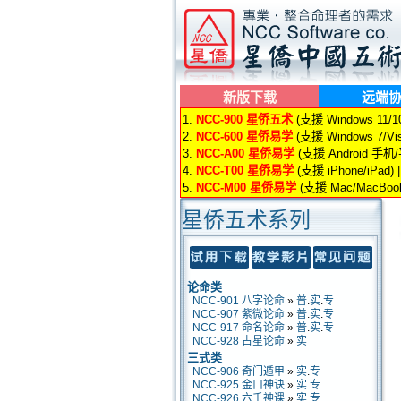
新版下载
远端
1.
NCC-900 星侨五术
(支援 Windows 11/10/
2.
NCC-600 星侨易学
(支援 Windows 7/Vis
3.
NCC-A00 星侨易学
(支援 Android 手机
4.
NCC-T00 星侨易学
(支援 iPhone/iPad) 
5.
NCC-M00 星侨易学
(支援 Mac/MacBook
星侨五术系列
论命类
NCC-901 八字论命
»
普
.
实
.
专
NCC-907 紫微论命
»
普
.
实
.
专
NCC-917 命名论命
»
普
.
实
.
专
NCC-928 占星论命
»
实
三式类
NCC-906 奇门遁甲
»
实
.
专
NCC-925 金口神诀
»
实
.
专
NCC-926 六壬神课
»
实
.
专