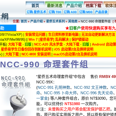
首页
最新消息
产品介绍
档案下载
软体
订购 星侨五术
订购 T00
订购 A00
订购 M00
产品目录
位置:
首页
»
产品介绍
»
星侨五术系列
»
其他类
»
NCC-990 命理套件组
[
协助
★
旧客户
使用快速购买享有九
8/7/Vista/XP) |
安装常见问题
|
生日资料移至新电脑
|
无法自动更新解决方法
ta/XP/Me/98/95)
|
Win 7 [星侨易学] 乱码解决
|
保护锁驱动
/平板)
大陆下载
-
旧版
|
NCC-A20 风水罗盘
-
大陆下载
-
旧版
|
Android 启
|
星侨易学生日备份回存到新机说明
|
iOS 启动第2台及换转说明
) |
大陆下载
|
NCC-M00 安装说明
|
macOS启动第2台及换机说明
NCC-990 命理套件组
“星侨五术命理套件组”中包含
售价
RMB¥ 49
NCC-99X：
(
NCC-991 孔明神数
、
NCC-992 文王神数
、
NC
命
、
NCC-995 卜命大师
、
NCC-996 先天论命
一掌金
) 等八种套件组合，原价 NT$3090
能，可以优待价
NT$1980
一次购齐。
※注：
未曾购买之用户将会配发保护锁乙把
，
购，原已购买实用版之用户，将以原有保护锁