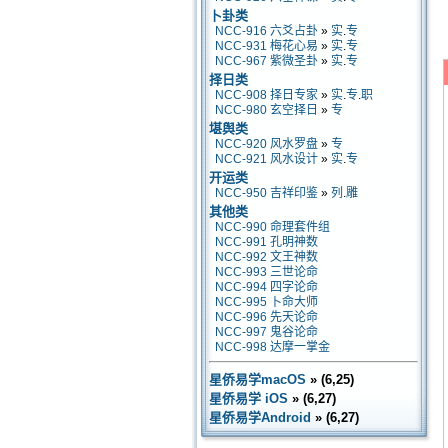
卜卦类
NCC-916 六爻占卦
»
实
.
专
NCC-931 梅花心易
»
实
.
专
NCC-967 紫微圣卦
»
实
.
专
择日类
NCC-908 择日专家
»
实
.
专
.
职
NCC-980 玄空择日
»
专
堪舆类
NCC-920 风水罗盘
»
专
NCC-921 风水设计
»
实
.
专
开运类
NCC-950 吉祥印鉴
»
列
.
雕
其他类
NCC-990 命理套件组
NCC-991 孔明神数
NCC-992 文王神数
NCC-993 三世论命
NCC-994 四字论命
NCC-995 卜命大师
NCC-996 先天论命
NCC-997 鬼谷论命
NCC-998 达摩一掌金
星侨易学macOS
» (6,25)
星侨易学 iOS
» (6,27)
星侨易学Android
» (6,27)