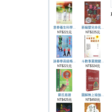
意拳養生科學...
新編嬰兒命名...
NT$221元
NT$225元
詠春拳高級格...
斗數事業關鍵...
NT$221元
NT$324元
鄭氏易譜
圖解無上瑜伽...
NT$425元
NT$450元