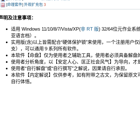
[
命理套件
]
外观扩充包
3
声明及注意事项：
适用 Windows 11/10/8/7/Vista/XP(
非 RT 版
) 32/64位元作
亚语言档）。
实用版(含)以上皆需配合“硬体保护锁”来使用，一个注册用户
支），可以通用９系列所有软件。
本软件【命盘】仅为使用者之辅助工具，使用者必须具备解盘
使用者分析角度，以【安定人心、匡正社会风气】为导向，才
使用者“自行解盘”或“自行撰写”之解说，因果请自行承担。
本软件【内定解说】仅供参考，如有附带之古文，为保留原文
自行体悟。