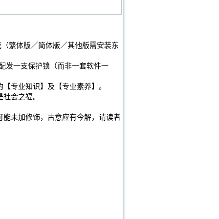
业系统（繁体版／简体版／其他版需安装东
仅配发一支保护锁（而非一套软件一
的【专业知识】及【专业素养】。
是社会之福。
可能未加修饰，古意应有今解，请读者