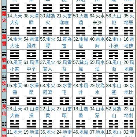
離
14.
火天
38.
火澤
30.
離為
21.
火雷
50.
火風
64.火水
56.
火山
35.
火
火
大有
睽
火
噬嗑
鼎
未濟
旅
地晉
震
34.
雷天
54.
雷澤
55.
雷火
51.
震為
32.
雷風
40.
雷水
62.
雷山
16.
雷
雷
大壯
歸妹
豐
雷
恆
解
小過
地豫
巽
09.
風天
61.
風澤
37.
風火
42.
風雷
57.
巽為
59.
風水
53.
風山
20.
風
風
小畜
中孚
家人
益
風
渙
漸
地觀
坎
05.
水天
60.
水澤
63.
水火
03.
水雷
48.
水風
29.
坎為
39.
水山
08.
水
水
需
節
既濟
屯
井
水
蹇
地比
艮
26.
山天
41.
山澤
22.
山火
27.
山雷
18.
山風
04.
山水
52.
艮為
23.
山
山
大畜
損
賁
頤
蠱
蒙
山
地剝
坤
11.
地天
19.
地澤
36.
地火
24.
地雷
46.
地風
07.
地水
15.
地山
02.
坤
地