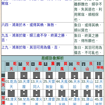
禦寇．
離群醜也．婦孕不
育．失其道也．利
用禦寇．順相保
也．
六四．鴻漸於木．或得其桷．無咎．
象曰．或得其桷．
順以巽也．
九五．鴻漸於陵．婦三歲不孕．終莫之勝．
象曰．終莫之勝
吉．
吉．得所願也．
上九．鴻漸於陸．其羽可用為儀．吉．
象曰．其羽可用為
儀吉．不可亂也．
易經卦象解析
乾
兌
離
震
巽
坎
艮
坤地
天
澤
火
雷
風
水
山
乾
01.
乾為
10.
天澤
13.
天火
25.
天雷
44.
天風
06.
天水
33.
天山
12.
天
天
天
履
同人
無妄
姤
訟
遯
地否
兌
43.
澤天
58.
兌為
49.
澤火
17.
澤雷
28.
澤風
47.
澤水
31.
澤山
45.
澤
澤
夬
澤
革
隨
大過
困
鹹
地萃