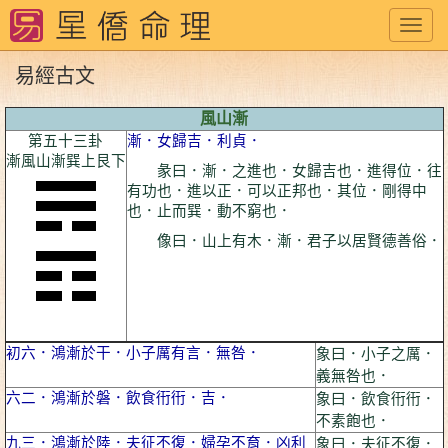
Toggl
navig
易經古文
風山漸
第五十三卦
漸．女歸吉．利貞．
漸風山漸巽上艮下
彖曰．漸．之進也．女歸吉也．進得位．往
有功也．進以正．可以正邦也．其位．剛得中
也．止而巽．動不窮也．
像曰．山上有木．漸．君子以居賢德善俗．
初六．鴻漸於干．小子厲有言．無咎．
象曰．小子之厲．
義無咎也．
六二．鴻漸於磐．飲食衎衎．吉．
象曰．飲食衎衎．
不素飽也．
九三．鴻漸於陸．夫征不復．婦孕不育．凶利
象曰．夫征不復．