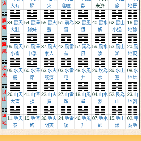
火
大有
睽
火
噬嗑
鼎
未濟
旅
地晉
震
34.
雷天
54.
雷澤
55.
雷火
51.
震為
32.
雷風
40.
雷水
62.
雷山
16.
雷
雷
大壯
歸妹
豐
雷
恆
解
小過
地豫
巽
09.
風天
61.
風澤
37.
風火
42.
風雷
57.
巽為
59.
風水
53.
風山
20.
風
風
小畜
中孚
家人
益
風
渙
漸
地觀
坎
05.
水天
60.
水澤
63.
水火
03.
水雷
48.
水風
29.
坎為
39.
水山
08.
水
水
需
節
既濟
屯
井
水
蹇
地比
艮
26.
山天
41.
山澤
22.
山火
27.
山雷
18.
山風
04.
山水
52.
艮為
23.
山
山
大畜
損
賁
頤
蠱
蒙
山
地剝
坤
11.
地天
19.
地澤
36.
地火
24.
地雷
46.
地風
07.
地水
15.
地山
02.
坤
地
泰
臨
明夷
復
升
師
謙
為地