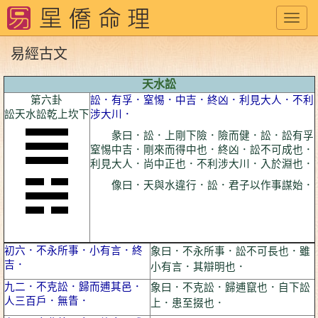
Toggl
navig
易經古文
天水訟
第六卦
訟．有孚．窒惕．中吉．終凶．利見大人．不利
訟天水訟乾上坎下
涉大川．
彖曰．訟．上剛下險．險而健．訟．訟有孚
窒惕中吉．剛來而得中也．終凶．訟不可成也．
利見大人．尚中正也．不利涉大川．入於淵也．
像曰．天與水違行．訟．君子以作事謀始．
初六．不永所事．小有言．終
象曰．不永所事．訟不可長也．雖
吉．
小有言．其辯明也．
九二．不克訟．歸而逋其邑．
象曰．不克訟．歸逋竄也．自下訟
人三百戶．無眚．
上．患至掇也．