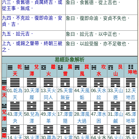
六三．食舊德．貞厲終吉．或
象曰．食舊德．從上吉也．
從王事．無成．
九四．不克訟．復即命渝．安
象曰．復即命渝．安貞不失也．
貞．吉．
九五．訟元吉．
象曰．訟元吉．以中正也．
上九．或錫之鞶帶．終朝三褫
象曰．以訟受服．亦不足敬也．
之．
易經卦象解析
乾
兌
離
震
巽
坎
艮
坤地
天
澤
火
雷
風
水
山
乾
01.
乾為
10.
天澤
13.
天火
25.
天雷
44.
天風
06.
天水
33.
天山
12.
天
天
天
履
同人
無妄
姤
訟
遯
地否
兌
43.
澤天
58.
兌為
49.
澤火
17.
澤雷
28.
澤風
47.
澤水
31.
澤山
45.
澤
澤
夬
澤
革
隨
大過
困
鹹
地萃
離
14.
火天
38.
火澤
30.
離為
21.
火雷
50.
火風
64.火水
56.
火山
35.
火