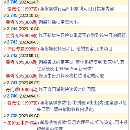
v 2.746
(2023-11-07)
新增紫微行运四化解说可自订撰写内容.
+ 紫微论命(907实)
v 2.745
(2023-10-12)
调整对话框字型大小.
! 星侨五术(900通)
v 2.744
(2023-10-04)
修正新增生日检查重复不存跳到该生日的问题.
! 星侨五术(900通)
v 2.743
(2023-10-03)
新增嫁娶择日项目“结婚宴客”用事项目.
+ 择日专家(908职)
v 2.742
(2023-09-11)
调整各式内定字型, 繁体系统使用“新宋体”, 其
! 星侨五术(900通)
它系统使用“NSimSun新宋体”
修正生日资料表格栏位设定的问题.
! 星侨五术(900通)
v 2.741
(2023-09-07)
修正奇门派别快速设定的问题.
! 奇门遁甲(906实)
v 2.740
(2023-09-07)
新增紫微参数“自化(外圈)/化出(内圈)全部以箭
+ 紫微论命(907实)
头显示”, 请由紫微参数内设定.
v 2.738
(2023-09-04)
新增系统参数“显示命理程式”标签设定, 可由系
+ 星侨五术(900实)
统参数内设定.