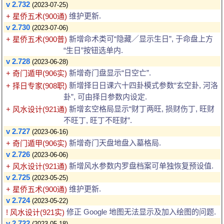
v 2.732
(2023-07-25)
维护更新.
+ 星侨五术(900通)
v 2.730
(2023-07-06)
新增命术类可“隐藏／显示生日”, 于命盘上方
+ 星侨五术(900普)
“生日”按钮选单内.
v 2.728
(2023-06-28)
新增奇门盘显示“日空亡”.
+ 奇门遁甲(906实)
新增择日日课六十四卦模式参数“玄空卦, 河洛
+ 择日专家(908职)
卦”, 可由择日参数内设定.
新增玄空格局显示“财丁两旺, 损财伤丁, 旺财
+ 风水设计(921通)
不旺丁, 旺丁不旺财”.
v 2.727
(2023-06-16)
新增奇门天盘地盘入墓格局.
+ 奇门遁甲(906实)
v 2.726
(2023-06-06)
新增风水参数内罗盘档案可单独恢复预设值.
+ 风水设计(921通)
v 2.725
(2023-05-25)
维护更新.
+ 星侨五术(900通)
v 2.724
(2023-05-22)
修正 Google 地图无法显示及加入绘图的问题.
! 风水设计(921实)
v 2.722