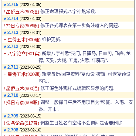
v 2.715
(2023-04-05)
修正命理程式八字神煞常数.
! 星侨五术(900通)
v 2.714
(2023-04-03)
修正各式课表在第一步备注输入的问题.
! 择日专家(908职)
v 2.713
(2023-03-31)
维护更新.
+ 星侨五术(900通)
v 2.712
(2023-03-30)
新增八字神煞“丧门, 日驿马, 日血刃, 飞廉, 龙
+ 八字论命(901实)
德, 天狗, 大耗, 五鬼, 灾煞, 年驿马”.
v 2.711
(2023-03-25)
新增备份/回存资料“复预设”按钮, 可恢复预设
+ 星侨五术(900通)
勾项.
修正深色外观样式编辑区显示的问题.
! 星侨五术(900通)
v 2.710
(2023-03-17)
调整一般择日午后不用项目为“移徙、入宅、安
! 择日专家(908职)
香、开市”.
v 2.709
(2023-03-15)
调整生日姓名有空格不会询问是否要删除.
! 命名论命(917普)
v 2.708
(2023-02-16)