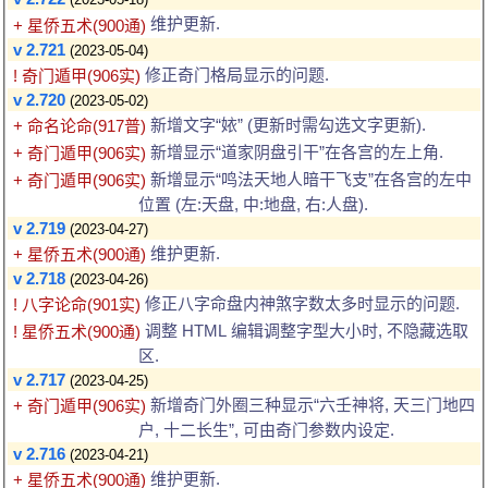
(2023-05-18)
维护更新.
+ 星侨五术(900通)
v 2.721
(2023-05-04)
修正奇门格局显示的问题.
! 奇门遁甲(906实)
v 2.720
(2023-05-02)
新增文字“㛄” (更新时需勾选文字更新).
+ 命名论命(917普)
新增显示“道家阴盘引干”在各宫的左上角.
+ 奇门遁甲(906实)
新增显示“鸣法天地人暗干飞支”在各宫的左中
+ 奇门遁甲(906实)
位置 (左:天盘, 中:地盘, 右:人盘).
v 2.719
(2023-04-27)
维护更新.
+ 星侨五术(900通)
v 2.718
(2023-04-26)
修正八字命盘内神煞字数太多时显示的问题.
! 八字论命(901实)
调整 HTML 编辑调整字型大小时, 不隐藏选取
! 星侨五术(900通)
区.
v 2.717
(2023-04-25)
新增奇门外圈三种显示“六壬神将, 天三门地四
+ 奇门遁甲(906实)
户, 十二长生”, 可由奇门参数内设定.
v 2.716
(2023-04-21)
维护更新.
+ 星侨五术(900通)