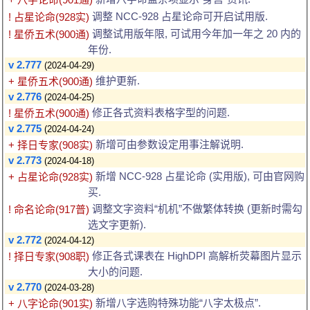
调整 NCC-928 占星论命可开启试用版.
! 占星论命(928实)
调整试用版年限, 可试用今年加一年之 20 内的
! 星侨五术(900通)
年份.
v 2.777
(2024-04-29)
维护更新.
+ 星侨五术(900通)
v 2.776
(2024-04-25)
修正各式资料表格字型的问题.
! 星侨五术(900通)
v 2.775
(2024-04-24)
新增可由参数设定用事注解说明.
+ 择日专家(908实)
v 2.773
(2024-04-18)
新增 NCC-928 占星论命 (实用版), 可由官网购
+ 占星论命(928实)
买.
调整文字资料“机机”不做繁体转换 (更新时需勾
! 命名论命(917普)
选文字更新).
v 2.772
(2024-04-12)
修正各式课表在 HighDPI 高解析荧幕图片显示
! 择日专家(908职)
大小的问题.
v 2.770
(2024-03-28)
新增八字选购特殊功能“八字太极点”.
+ 八字论命(901实)