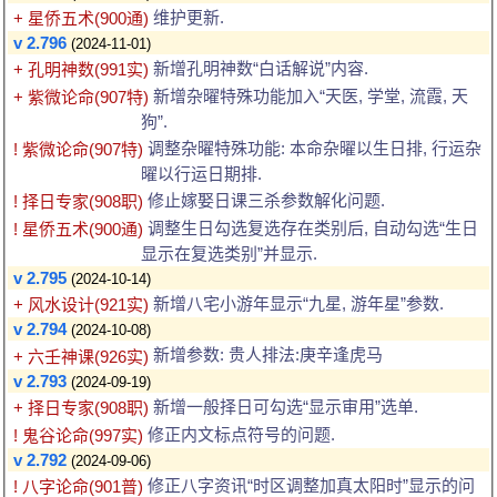
维护更新.
+ 星侨五术(900通)
v 2.796
(2024-11-01)
新增孔明神数“白话解说”内容.
+ 孔明神数(991实)
新增杂曜特殊功能加入“天医, 学堂, 流霞, 天
+ 紫微论命(907特)
狗”.
调整杂曜特殊功能: 本命杂曜以生日排, 行运杂
! 紫微论命(907特)
曜以行运日期排.
修止嫁娶日课三杀参数解化问题.
! 择日专家(908职)
调整生日勾选复选存在类别后, 自动勾选“生日
! 星侨五术(900通)
显示在复选类别”并显示.
v 2.795
(2024-10-14)
新增八宅小游年显示“九星, 游年星”参数.
+ 风水设计(921实)
v 2.794
(2024-10-08)
新增参数: 贵人排法:庚辛逢虎马
+ 六壬神课(926实)
v 2.793
(2024-09-19)
新增一般择日可勾选“显示审用”选单.
+ 择日专家(908职)
修正内文标点符号的问题.
! 鬼谷论命(997实)
v 2.792
(2024-09-06)
修正八字资讯“时区调整加真太阳时”显示的问
! 八字论命(901普)