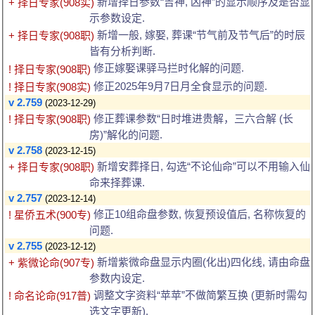
新增择日参数“吉神, 凶神”的显示顺序及是否显
+ 择日专家(908实)
示参数设定.
新增一般, 嫁娶, 葬课“节气前及节气后”的时辰
+ 择日专家(908职)
皆有分析判断.
修正嫁娶课驿马拦时化解的问题.
! 择日专家(908职)
修正2025年9月7日月全食显示的问题.
! 择日专家(908实)
v 2.759
(2023-12-29)
修正葬课参数“日时堆进贵解，三六合解 (长
! 择日专家(908职)
房)”解化的问题.
v 2.758
(2023-12-15)
新增安葬择日, 勾选“不论仙命”可以不用输入仙
+ 择日专家(908职)
命来择葬课.
v 2.757
(2023-12-14)
修正10组命盘参数, 恢复预设值后, 名称恢复的
! 星侨五术(900专)
问题.
v 2.755
(2023-12-12)
新增紫微命盘显示内圈(化出)四化线, 请由命盘
+ 紫微论命(907专)
参数内设定.
调整文字资料“苹苹”不做简繁互换 (更新时需勾
! 命名论命(917普)
选文字更新).