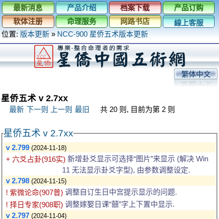
最新消息
产品介绍
档案下载
产品订购
软体注册
命理服务
网路书店
線上客服
位置:
版本更新
»
NCC-900 星侨五术版本更新
繁体中文
星侨五术 v 2.7xx
最新
下一则
上一则
最旧
共 20 则, 目前为第 2 则
星侨五术 v 2.7xx
v 2.799
(2024-11-18)
新增卦爻显示可选择“图片”来显示 (解决 Win
+ 六爻占卦(916实)
11 无法显示卦爻字型), 由参数调整设定.
v 2.798
(2024-11-15)
调整自订生日中宫提示显示的问题.
! 紫微论命(907普)
调整嫁娶日课“囍”字上下置中显示.
! 择日专家(908职)
v 2.797
(2024-11-04)