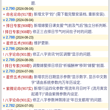
题.
v 2.790
(2024-09-04)
新增文字“㚬” (需下载完整安装档, 重新安装).
+ 命名论命(917普)
v 2.789
(2024-09-04)
新增嫁娶日课支援“气前及气后”独立分析判断.
+ 择日专家(908职)
修正三合择日节气时间在子时的问题.
! 择日专家(908职)
v 2.788
(2024-08-23)
维护更新.
+ 星侨五术(900通)
v 2.786
(2024-08-15)
修正八字资讯“时区调整”显示的问题.
! 八字论命(901普)
v 2.785
(2024-08-09)
调整嫁娶择日项目“祈福酬神”移到“嫁娶”前面.
! 择日专家(908职)
v 2.783
(2024-07-09)
新增农历日期显示参数“显示数字, 显示中文数
+ 星侨五术(900通)
字”请由系统参数内万年历设定.
新增行运四化参数“用流年月日时干 (流月寅宫
+ 紫微论命(907实)
起遁干)”请由紫微参数内设定.
修正八字参数神煞排法“年日支都用”的问题.
! 八字论命(901实)
v 2.782
(2024-07-05)