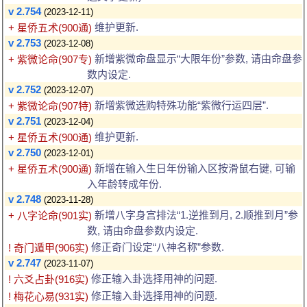
v 2.754
(2023-12-11)
维护更新.
+ 星侨五术(900通)
v 2.753
(2023-12-08)
新增紫微命盘显示“大限年份”参数, 请由命盘参
+ 紫微论命(907专)
数内设定.
v 2.752
(2023-12-07)
新增紫微选购特殊功能“紫微行运四层”.
+ 紫微论命(907特)
v 2.751
(2023-12-04)
维护更新.
+ 星侨五术(900通)
v 2.750
(2023-12-01)
新增在输入生日年份输入区按滑鼠右键, 可输
+ 星侨五术(900通)
入年龄转成年份.
v 2.748
(2023-11-28)
新增八字身宫排法“1.逆推到月, 2.顺推到月”参
+ 八字论命(901实)
数, 请由命盘参数内设定.
修正奇门设定“八神名称”参数.
! 奇门遁甲(906实)
v 2.747
(2023-11-07)
修正输入卦选择用神的问题.
! 六爻占卦(916实)
修正输入卦选择用神的问题.
! 梅花心易(931实)