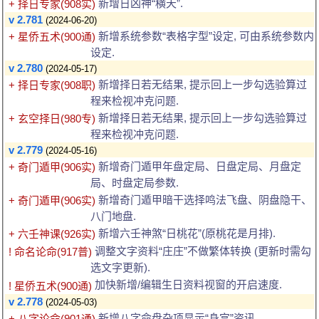
新增日凶神“横天”.
+ 择日专家(908实)
v 2.781
(2024-06-20)
新增系统参数“表格字型”设定, 可由系统参数内
+ 星侨五术(900通)
设定.
v 2.780
(2024-05-17)
新增择日若无结果, 提示回上一步勾选验算过
+ 择日专家(908职)
程来检视冲克问题.
新增择日若无结果, 提示回上一步勾选验算过
+ 玄空择日(980专)
程来检视冲克问题.
v 2.779
(2024-05-16)
新增奇门遁甲年盘定局、日盘定局、月盘定
+ 奇门遁甲(906实)
局、时盘定局参数.
新增奇门遁甲暗干选择鸣法飞盘、阴盘隐干、
+ 奇门遁甲(906实)
八门地盘.
新增六壬神煞“日桃花”(原桃花是月排).
+ 六壬神课(926实)
调整文字资料“庄庄”不做繁体转换 (更新时需勾
! 命名论命(917普)
选文字更新).
加快新增/编辑生日资料视窗的开启速度.
! 星侨五术(900通)
v 2.778
(2024-05-03)
新增八字命盘杂项显示“身宫”资讯.
+ 八字论命(901通)