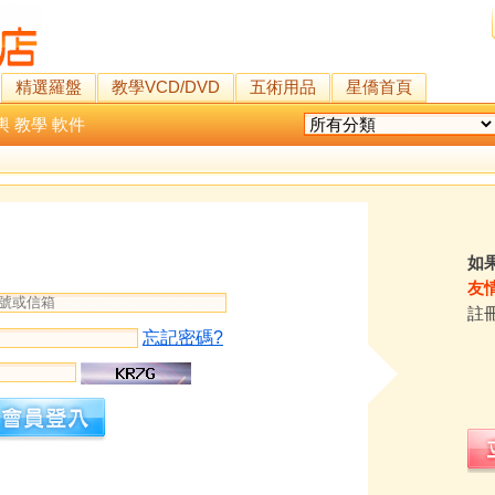
精選羅盤
教學VCD/DVD
五術用品
星僑首頁
輿
教學
軟件
如
友
註
忘記密碼?