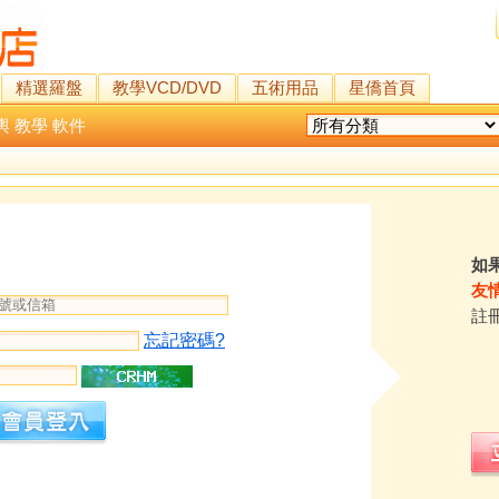
精選羅盤
教學VCD/DVD
五術用品
星僑首頁
輿
教學
軟件
如
友
註
忘記密碼?