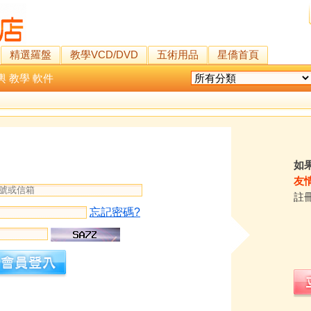
精選羅盤
教學VCD/DVD
五術用品
星僑首頁
輿
教學
軟件
如
友
註
忘記密碼?