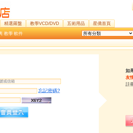
精選羅盤
教學VCD/DVD
五術用品
星僑首頁
輿
教學
軟件
如
友
註
忘記密碼?