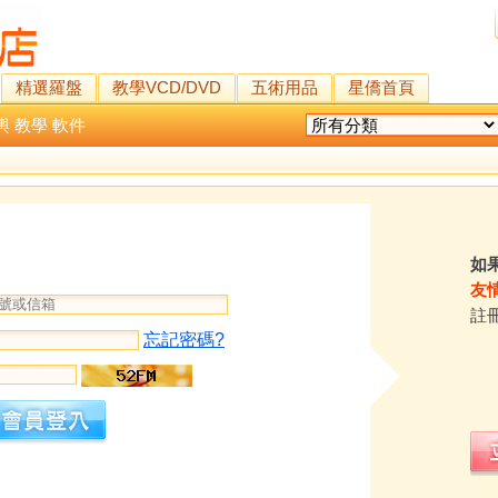
精選羅盤
教學VCD/DVD
五術用品
星僑首頁
輿
教學
軟件
如
友
註
忘記密碼?