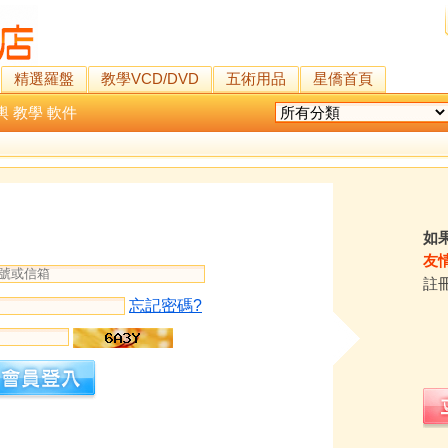
精選羅盤
教學VCD/DVD
五術用品
星僑首頁
輿
教學
軟件
如
友
註
忘記密碼?