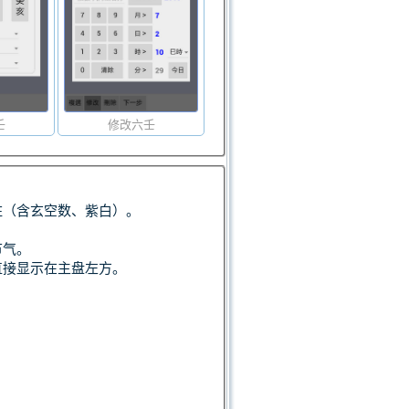
壬
修改六壬
柱（含玄空数、紫白）。
节气。
直接显示在主盘左方。