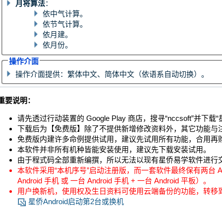
月将算法
：
依中气计算。
依节气计算。
依月建。
依月份。
操作介面
操作介面提供：繁体中文、简体中文（依语系自动切换）。
重要说明：
请先透过行动装置的 Google Play 商店，搜寻“nccsoft”并下载
下载后为【免费版】除了不提供新增修改资料外，其它功能与
免费版内建许多命例提供试用，建议先试用所有功能，合用再
本软件并非所有机种皆能安装使用，建议先下载安装试用。
由于程式码全部重新编撰，所以无法以现有星侨易学软件进行
本软件采用“本机序号”启动注册版，而一套软件最终保有两台 An
Android 手机 或 一台 Android 手机 + 一台 Android 平板）。
用户换新机，使用权及生日资料可使用云端备份的功能，转移
星侨Android启动第2台或换机