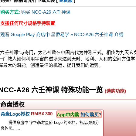
购买产品前请先行下载安装 [
免费版
]
购买方式:
购买 NCC-A26 六壬神课
支援任何尺寸规格手持装置
观看 Google Play 商店中 星侨易学 » NCC-A26 六壬神课 介绍
“六壬神课”与奇门，太乙神数在中国古代为并称三式，相传为九天玄
一门教人如何利用宇宙的磁场来达到天时、地利、人和的空间方位学
挥最大的潜能，创造最佳的机运，提升我们的运势。
NCC-A26 六壬神课 特殊功能一览
(选购功能)
命盘授权
RMB¥ 300
命盘Logo授权
App中内购
如何购买?
提供命盘中当中修改‘星侨 Logo’的图档，各品项须分
套购买。...