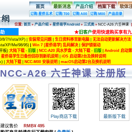
首页
最新消息
产品介绍
档案下载
软体
订购 星侨五术
订购 T00
订购 A00
订购 M00
产品目录
位置:
首页
»
产品介绍
»
星侨易学Android
»
三式类
»
NCC-A26 六壬神课
协助
★
旧客户
使用快速购买享有九
8/7/Vista/XP) |
安装常见问题
|
生日资料移至新电脑
|
无法自动更新解决方法
ta/XP/Me/98/95)
|
Win 7 [星侨易学] 乱码解决
|
保护锁驱动
/平板)
大陆下载
-
旧版
|
NCC-A20 风水罗盘
-
大陆下载
-
旧版
|
Android 启
|
星侨易学生日备份回存到新机说明
|
iOS 启动第2台及换转说明
) |
大陆下载
|
NCC-M00 安装说明
|
macOS启动第2台及换机说明
NCC-A26 六壬神课 注册版
Play商店下载
最新版下载
建议售价
RMB¥ 495