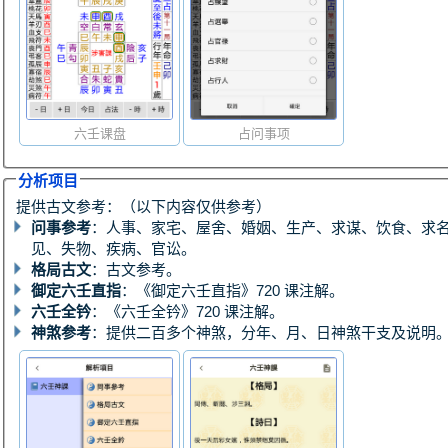
六壬课盘
占问事项
分析项目
提供古文参考：（以下内容仅供参考）
问事参考
：人事、家宅、屋舍、婚姻、生产、求谋、饮食、求
见、失物、疾病、官讼。
格局古文
：古文参考。
御定六壬直指
：《御定六壬直指》720 课注解。
六壬全钤
：《六壬全钤》720 课注解。
神煞参考
：提供二百多个神煞，分年、月、日神煞干支及说明