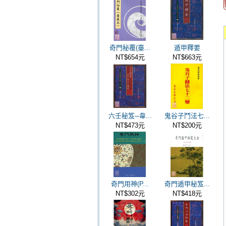
奇門秘覆(臺...
遁甲釋要
NT$654元
NT$663元
六壬秘笈─韋...
鬼谷子鬥法七...
NT$473元
NT$200元
奇門用神(P...
奇門遁甲秘笈...
NT$302元
NT$418元