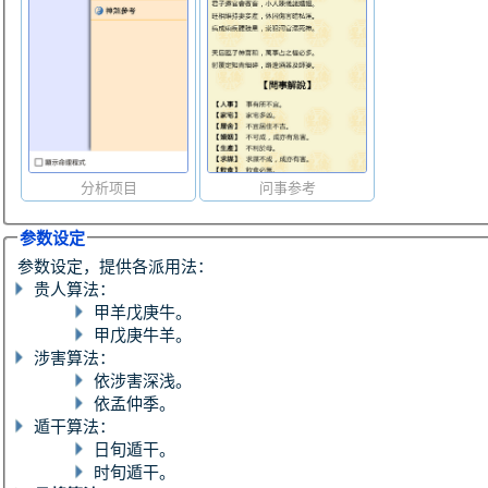
分析项目
问事参考
参数设定
参数设定，提供各派用法：
贵人算法：
甲羊戊庚牛。
甲戊庚牛羊。
涉害算法：
依涉害深浅。
依孟仲季。
遁干算法：
日旬遁干。
时旬遁干。