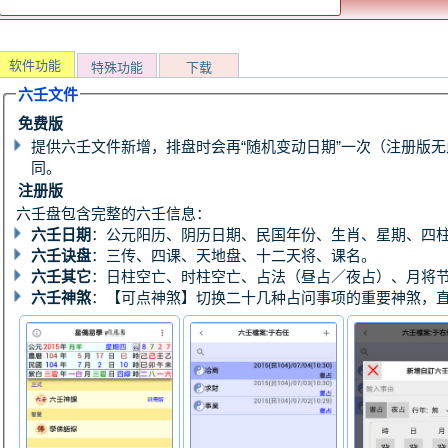
软件功能
特殊功能
下载
六壬文件
免费版
提供六壬文件新增，排盘时会再“随机变动日期”一次（注册版
同。
注册版
六壬盘包含完整的六壬信息：
六壬日期
：公元阳历、阴历日期、民国年份、生肖、星期、四
六壬诀盘
：三传、四课、天地盘、十二天将、课名。
六壬其它
：日柱空亡、时柱空亡、占法（昼占／夜占）、月将
六壬神煞
：【可点神煞】切换二十几种占问事项的重要神煞，