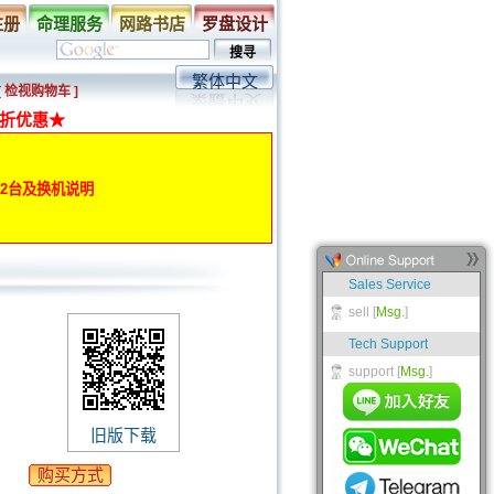
注册
命理服务
网路书店
罗盘设计
繁体中文
[ 检视购物车 ]
折优惠★
动第2台及换机说明
旧版下载
购买方式