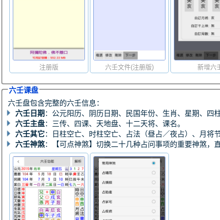
注册版
六壬文件(注册版)
新增六
六壬课盘
六壬盘包含完整的六壬信息：
六壬日期
：公元阳历、阴历日期、民国年份、生肖、星期、四
六壬主盘
：三传、四课、天地盘、十二天将、课名。
六壬其它
：日柱空亡、时柱空亡、占法（昼占／夜占）、月将
六壬神煞
：【可点神煞】切换二十几种占问事项的重要神煞，