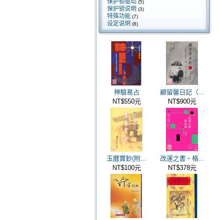
保护锁驱动
(5)
保护锁说明
(3)
特殊功能
(7)
设定说明
(8)
神驗易占
顧留馨日記（...
NT$550元
NT$900元
玉曆寶鈔(附...
改運之書‧格...
NT$100元
NT$378元