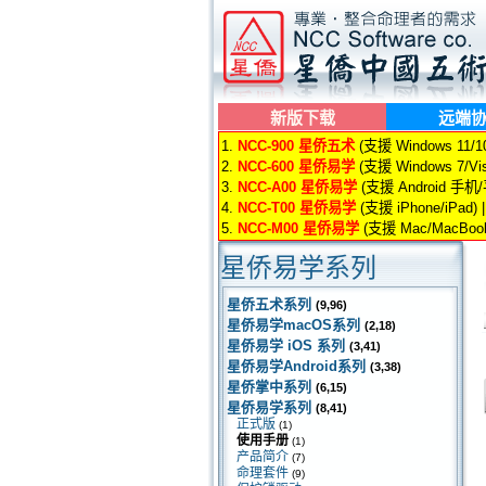
新版下载
远端
1.
NCC-900 星侨五术
(支援 Windows 11/10/
2.
NCC-600 星侨易学
(支援 Windows 7/Vis
3.
NCC-A00 星侨易学
(支援 Android 手机
4.
NCC-T00 星侨易学
(支援 iPhone/iPad) 
5.
NCC-M00 星侨易学
(支援 Mac/MacBook
星侨易学系列
星侨五术系列
(9,96)
星侨易学macOS系列
(2,18)
星侨易学 iOS 系列
(3,41)
星侨易学Android系列
(3,38)
星侨掌中系列
(6,15)
星侨易学系列
(8,41)
正式版
(1)
使用手册
(1)
产品简介
(7)
命理套件
(9)