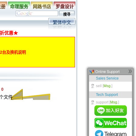
注册
命理服务
网路书店
罗盘设计
繁体中文
折优惠★
动第2台及换机说明
:
0
个文件