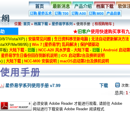
首页
最新消息
产品介绍
档案下载
软体
订购 星侨五术
订购 T00
订购 A00
订购 M00
产品目录
位置:
首页
»
档案下载
»
星侨易学系列
»
使用手册
[ 检视购物车 ]
协助
★
旧客户
使用快速购买享有九
8/7/Vista/XP) |
安装常见问题
|
生日资料移至新电脑
|
无法自动更新解决方法
ta/XP/Me/98/95)
|
Win 7 [星侨易学] 乱码解决
|
保护锁驱动
/平板)
大陆下载
-
旧版
|
NCC-A20 风水罗盘
-
大陆下载
-
旧版
|
Android 启
|
星侨易学生日备份回存到新机说明
|
iOS 启动第2台及换转说明
) |
大陆下载
|
NCC-M00 安装说明
|
macOS启动第2台及换机说明
使用手册
星侨易学系列使用手册 v7.99
下载
次数
总共:
1
必须安装 Adobe Reader 才能进行观看, 请前往 Adobe
网站进行下载安装 Adobe Reader 阅读程式.