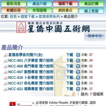
最新消息
產品介紹
檔案下載
產品訂購
軟體註冊
命理服務
網路書店
線上客服
位置:
首頁
»
檔案下載
»
星僑易學系列
»
產品簡介
简体中文
產品簡介
星僑易學系列簡介(全)
下載
次數:
27
NCC-601 八字專家 簡介說明
下載
次數:
24
NCC-606 奇門專家 簡介說明
下載
次數:
21
NCC-607 紫微專家 簡介說明
下載
次數:
16
NCC-616 卜卦專家 簡介說明
下載
次數:
18
NCC-617 命名專家 簡介說明
下載
次數:
13
NCC-621 堪輿專家 簡介說明
下載
次數:
17
總共:
7
個檔案
必須安裝 Adobe Reader 才能進行觀看, 請前