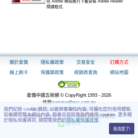
往 Adobe 網站進行下載安裝 Adobe Reader
閱讀程式.
關於星僑
隱私權政策
交易安全
訂購方式
線上刷卡
保護鎖政策
經銷商查詢
網站地圖
星僑中國五術網 © CopyRight 1993 - 2026
信箱:
service@ncc.com.tw
我們紀錄 cookie 資訊, 以提供客製化內容, 可優化您的使用體驗,
電話:
(03)328-8833
傳真:
(03)328-6557
若繼續閱覽本網站內容, 即表示您同意我們使用 cookies. 更多關
本網站由
瀛睿律師事務所
擔任常年法律顧問
於隱私保護資訊, 請閱覽我們的
隱私權保護政策
.
@nccs
我清楚了!