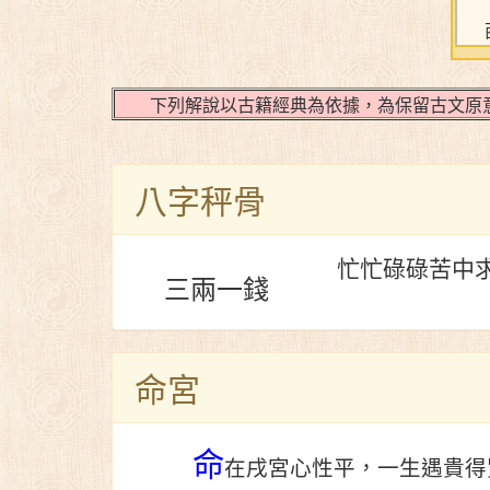
下列解說以古籍經典為依據，為保留古文原意
八字秤骨
忙忙碌碌苦中
三兩一錢
命宮
命
在戌宮心性平，一生遇貴得