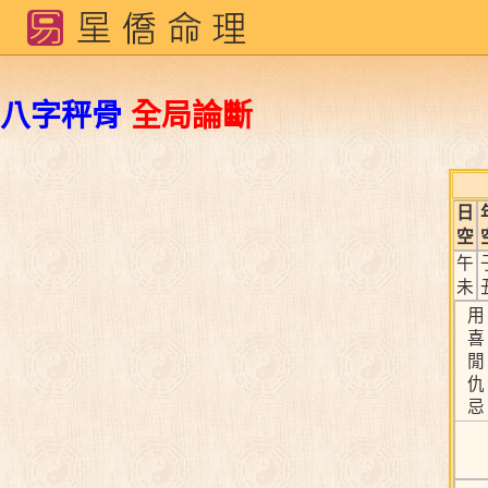
八字秤骨
全局論斷
日
空
午
未
用
喜
閒
仇
忌