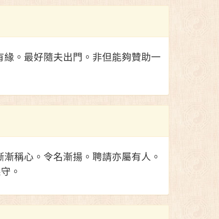
有緣。最好隨夫出門。非但能夠贊助一
漸漸稱心。令名漸揚。聘請亦屬有人。
果守。