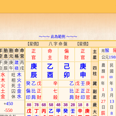
～～～ 此為範例 ～～～
【星僑】 八 字 命 盤 【星僑】
猴
年
胎
胎
命
命
正
命
偏
正
肖
主
空
息
元
格
宮
198
官
主
財
官
星
公元
子
庚
庚
建
丙
庚
乙
己
庚
農
民
四
丑
辰
午
祿
戌
曆
國
辰
酉
卯
申
柱
水
木
旺
69
69
木
火
相
癸
乙
戊
辛
乙
戊
壬
庚
藏
年
年
火
土
死
1
3
偏
比
正
七
比
正
正
正
土
金
囚
副
月
月
金
水
休
印
肩
財
殺
肩
財
印
官
星
27
13
450
+
88
78
68
58
48
38
28
18
8
歲
日
日
550
-
戊
丁
丙
乙
甲
癸
壬
辛
庚
大
辰
8