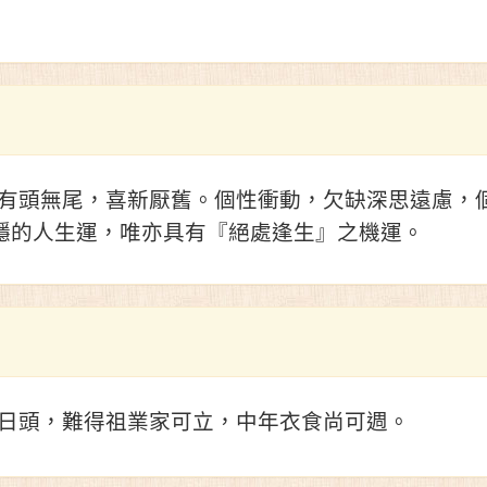
有頭無尾，喜新厭舊。個性衝動，欠缺深思遠慮，
穩的人生運，唯亦具有『絕處逢生』之機運。
日頭，難得祖業家可立，中年衣食尚可週。