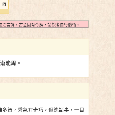
四
之言詞，古意因有今解，請觀者自行體悟。
漸能周。
雄多智，秀氣有奇巧，但逢諸事，一目