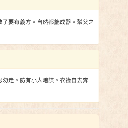
教子要有義方。自然都能成器。幫父之
忌勿走。防有小人暗謀。衣禒自去奔