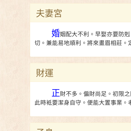
夫妻宮
婚
姻配大不利。早娶亦要防剋
切。兼能易地順利。將來畫眉相莊。
財運
正
財不多。偏財尚足。初限之
此時袛要潔身自守。便能大置事業。