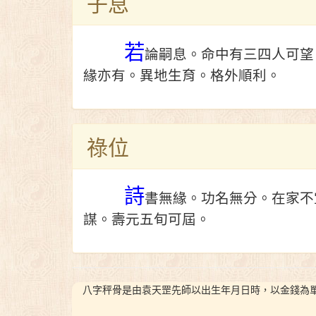
子息
若
論嗣息。命中有三四人可望
緣亦有。異地生育。格外順利。
祿位
詩
書無緣。功名無分。在家不
謀。壽元五旬可屆。
八字秤骨是由袁天罡先師以出生年月日時，以金錢為