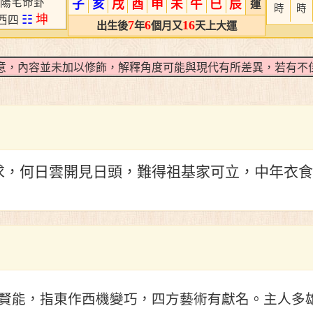
陽宅命卦
子
亥
戌
酉
申
未
午
巳
辰
運
時
時
☷
坤
西四
7
6
16
出生後
年
個月又
天上大運
，內容並未加以修飾，解釋角度可能與現代有所差異，若有不佳
求，何日雲開見日頭，難得祖基家可立，中年衣食
賢能，指東作西機變巧，四方藝術有獻名。主人多