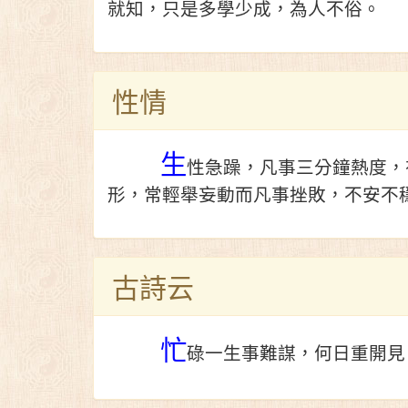
就知，只是多學少成，為人不俗。
性情
生
性急躁，凡事三分鐘熱度，
形，常輕舉妄動而凡事挫敗，不安不
古詩云
忙
碌一生事難謀，何日重開見