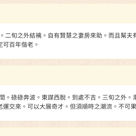
。二旬之外結褵。自有賢慧之妻房來助。而且幫夫
定可百年偕老。
間。碌碌奔波。東謀西脫。到處不吉。三旬之外。
老運交來。可以大展奇才。但須順時之潮流。不可