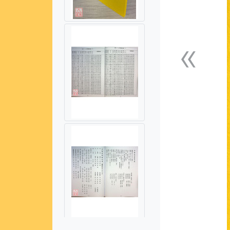
«
上一張