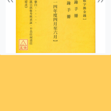
上一張
下一