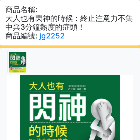
商品名稱:
大人也有閃神的時候：終止注意力不集
中與3分鐘熱度的症頭！
商品編號:
jg2252