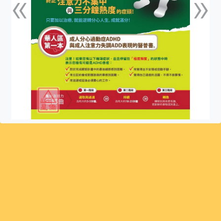
«
»
上一張
下一