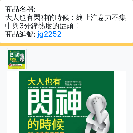
商品名稱:
大人也有閃神的時候：終止注意力不集
中與3分鐘熱度的症頭！
商品編號:
jg2252