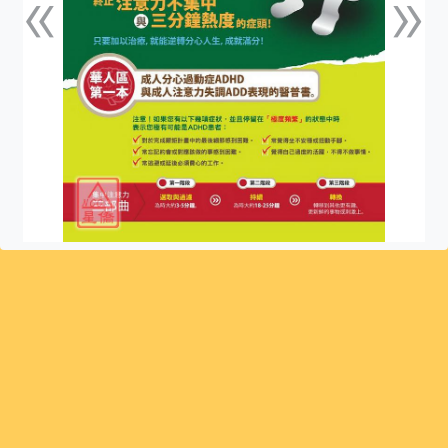
«
»
上一張
下一