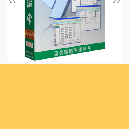
上一張
下一