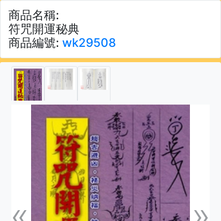
商品名稱:
符咒開運秘典
商品編號:
wk29508
«
»