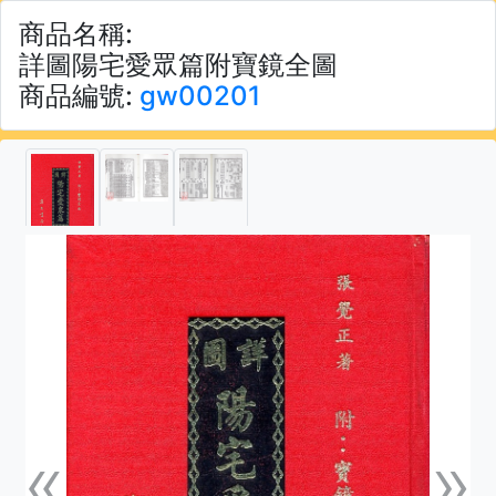
商品名稱:
詳圖陽宅愛眾篇附寶鏡全圖
商品編號:
gw00201
«
»