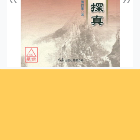
上一張
下一