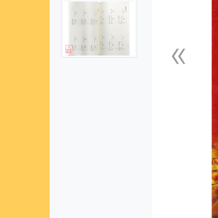
«
上一張