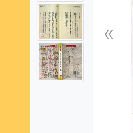
«
上一張