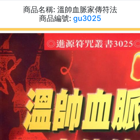
商品名稱:
溫帥血脈家傳符法
商品編號:
gu3025