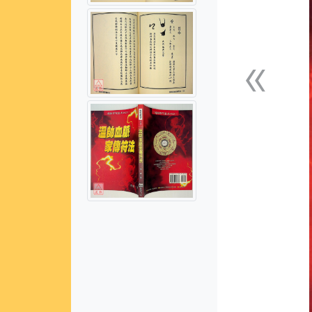
«
上一張