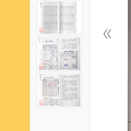
«
上一張