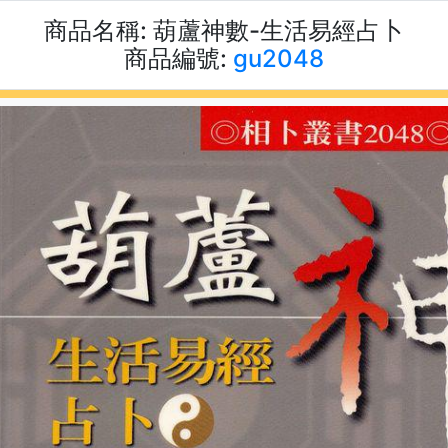
商品名稱:
葫蘆神數-生活易經占卜
商品編號:
gu2048