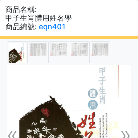
商品名稱:
甲子生肖體用姓名學
商品編號:
eqn401
«
»