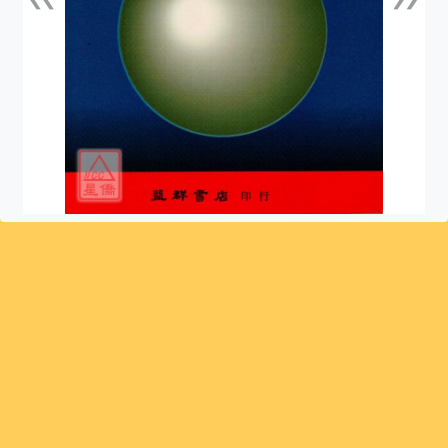
上一張
下一