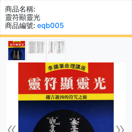
商品名稱:
靈符顯靈光
商品編號:
eqb005
«
»