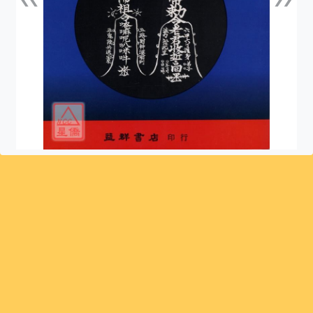
上一張
下一