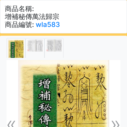
商品名稱:
增補秘傳萬法歸宗
商品編號:
wla583
«
»