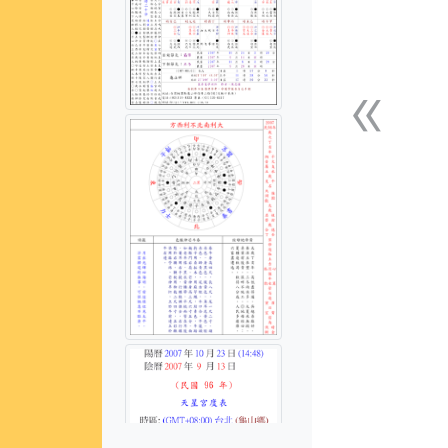
«
上一張