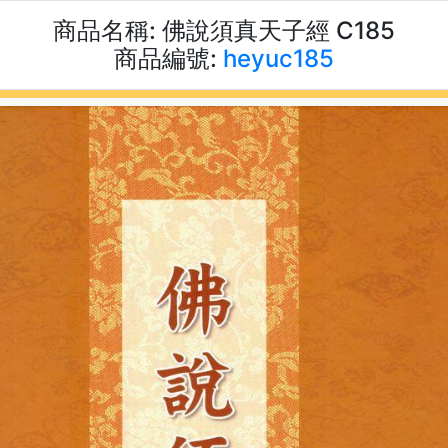
商品名稱:
佛說須真天子經 C185
商品編號:
heyuc185