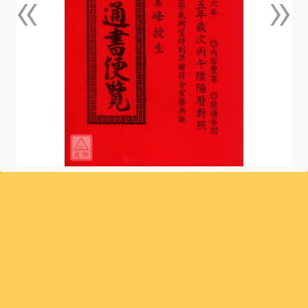
«
»
上一張
下一