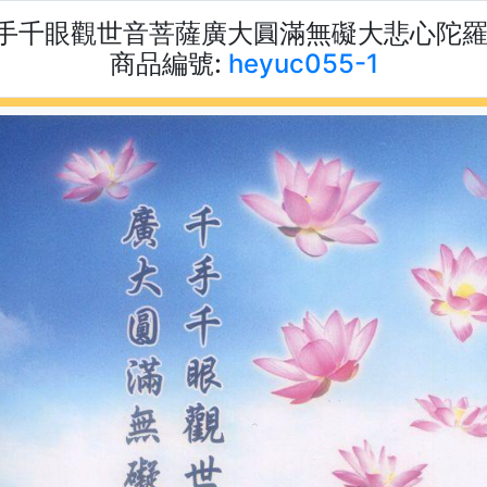
手千眼觀世音菩薩廣大圓滿無礙大悲心陀羅尼經
商品編號:
heyuc055-1