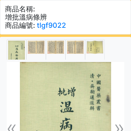
商品名稱:
增批溫病條辨
商品編號:
tlgf9022
«
»