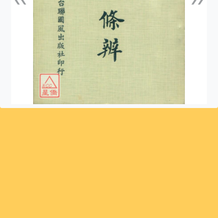
上一張
下一