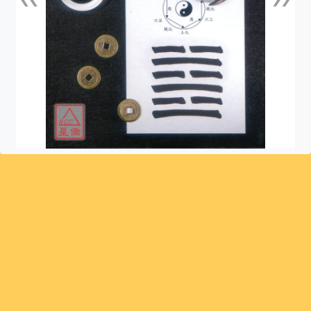
上一張
下一