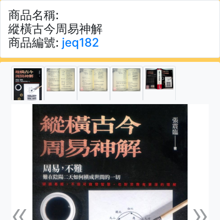
商品名稱:
縱橫古今周易神解
商品編號:
jeq182
«
»