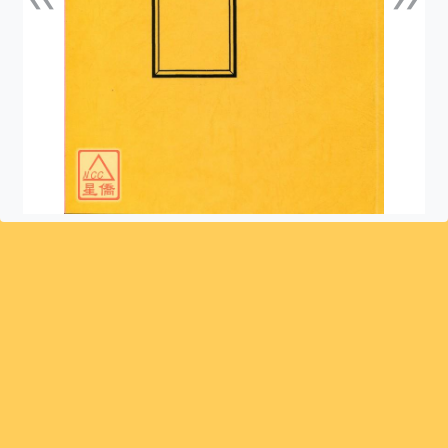
上一張
下一