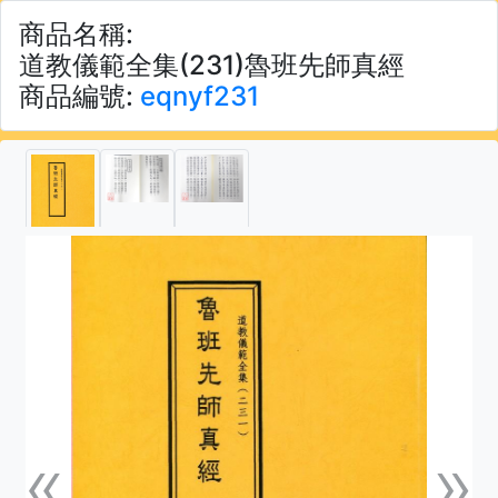
商品名稱:
道教儀範全集(231)魯班先師真經
商品編號:
eqnyf231
«
»