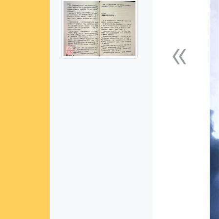
«
上一張