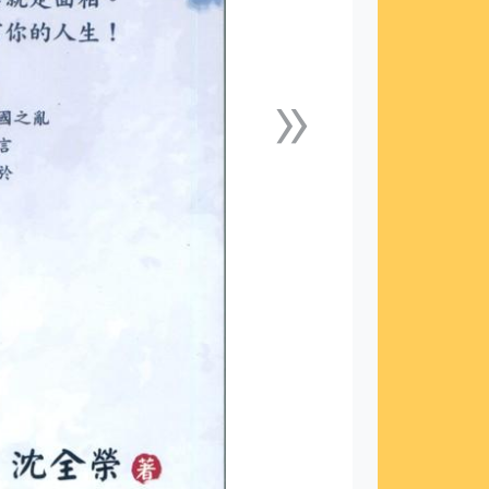
»
下一張